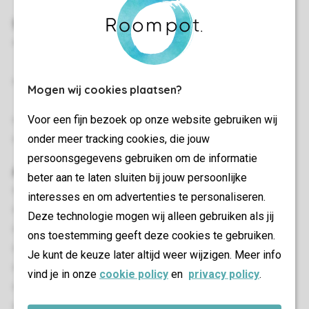
Schlafzimmer
Schlafzimmer mit einem Boxspring-Doppelbett,
Softtopper, Kleiderschrank und TV auf der ersten Etagen
Schlafzimmer mit zwei Boxspring-Einzelbetten und
Mogen wij cookies plaatsen?
Flatscreen-TV auf der ersten Etage
Voor een fijn bezoek op onze website gebruiken wij
Betten mit Bettdecke und Kopfkissen
onder meer tracking cookies, die jouw
Babybett im Schlafzimmer aufstellbar
persoonsgegevens gebruiken om de informatie
Außen
beter aan te laten sluiten bij jouw persoonlijke
Big Green Egg MiniMax Holzkohlegrill
interesses en om advertenties te personaliseren.
Terrassenofen
Deze technologie mogen wij alleen gebruiken als jij
Loungemöbel
ons toestemming geeft deze cookies te gebruiken.
Sonnenschirm
Je kunt de keuze later altijd weer wijzigen. Meer info
Terrasse
vind je in onze
cookie policy
en
privacy policy
.
Gartentisch
Verstellbare Gartenstühle