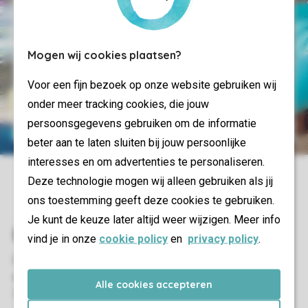
Freizeitprogramm
Essen & Trinken
Mogen wij cookies plaatsen?
Hallenschwimmbad
Voor een fijn bezoek op onze website gebruiken wij
Gastfreundschaft
onder meer tracking cookies, die jouw
persoonsgegevens gebruiken om de informatie
beter aan te laten sluiten bij jouw persoonlijke
interesses en om advertenties te personaliseren.
Deze technologie mogen wij alleen gebruiken als jij
ons toestemming geeft deze cookies te gebruiken.
Je kunt de keuze later altijd weer wijzigen. Meer info
vind je in onze
cookie policy
en
privacy policy
.
Alle cookies accepteren