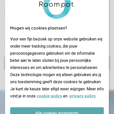
Lies nach, welche Einrichtungen in Deiner Unterkunft
vorhanden sind und wo sich die Unterkunft im Park
Mogen wij cookies plaatsen?
befindet.
Voor een fijn bezoek op onze website gebruiken wij
onder meer tracking cookies, die jouw
Füge ganz einfach jemanden zu Deiner Reisegruppe
persoonsgegevens gebruiken om de informatie
hinzu oder entferne jemanden.
beter aan te laten sluiten bij jouw persoonlijke
Meine Buchung
interesses en om advertenties te personaliseren.
Deze technologie mogen wij alleen gebruiken als jij
ons toestemming geeft deze cookies te gebruiken.
Je kunt de keuze later altijd weer wijzigen. Meer info
vind je in onze
cookie policy
en
privacy policy
.
Alle cookies accepteren