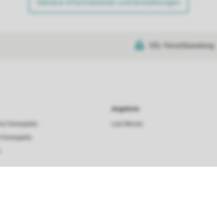
Weitere Informationen und Einstellungen
SSL-Verschlüsselung
Angebote
he Ferienparks
Last Minute
 Ferienparks
s