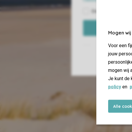
Mogen wij
Voor een fi
jouw persoo
Anmeldung 
persoonlijk
mogen wij a
Je kunt de 
policy
en
p
Alle coo