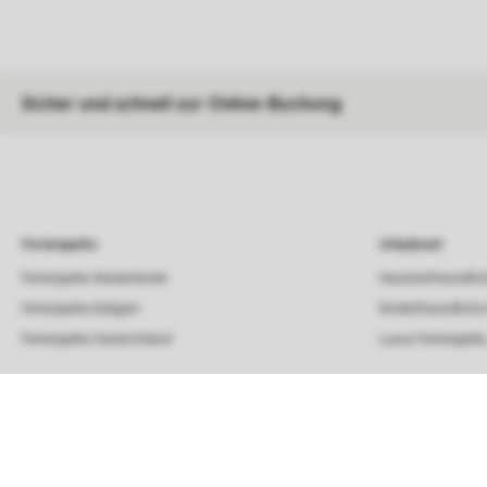
Sicher und schnell zur Online-Buchung
Ferienparks
Urlaubsart
Ferienparks Niederlande
Haustierfreundlic
Ferienparks Belgien
Kinderfreundliche
Ferienparks Deutschland
Luxus Ferienpark
Campings
Unterkunft
Campingplätze
Beach House
Campingplätze Niederlande
Bungalow
Chalet