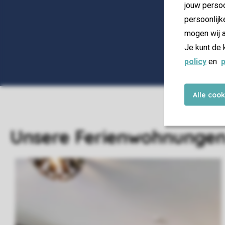
jouw persoo
persoonlijk
mogen wij a
Je kunt de 
policy
en
p
Alle coo
Unsere Ferienwohnunge