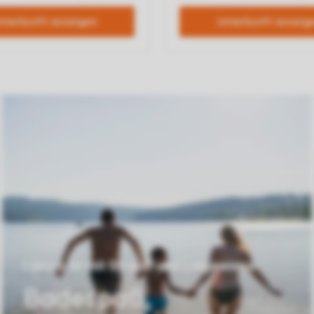
Lipnosee mit Strand und Liegewiese
Badespaß,