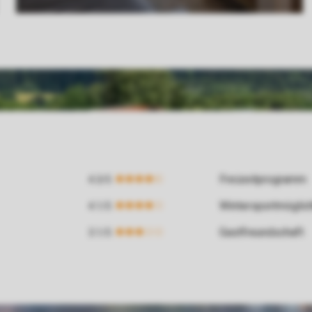
Freizeitprogramm
Wintersportmöglic
Gastfreundschaft