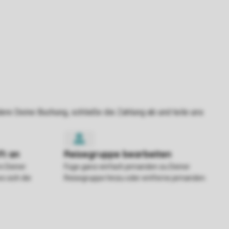
in Deiner
Füge ganz einfach jemanden zu Deiner
o sich die
Reisegruppe hinzu oder entferne jemanden.