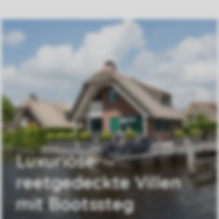
Luxuriöse
reetgedeckte Villen
mit Bootssteg