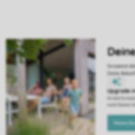
So bist Du be
noch Deinen U
Meine B