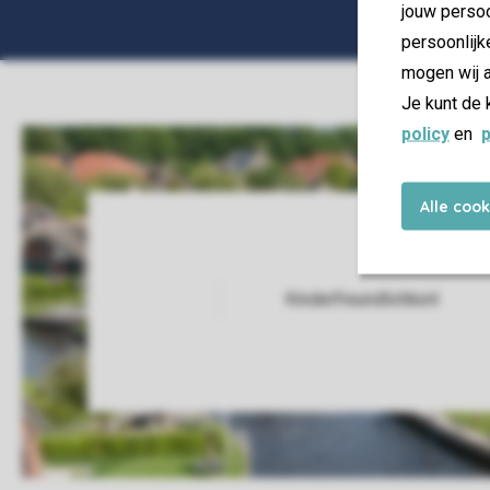
jouw persoo
persoonlijk
mogen wij a
Je kunt de 
policy
en
p
Alle coo
Kinderfreundlichkeit
Service Rating from our guests