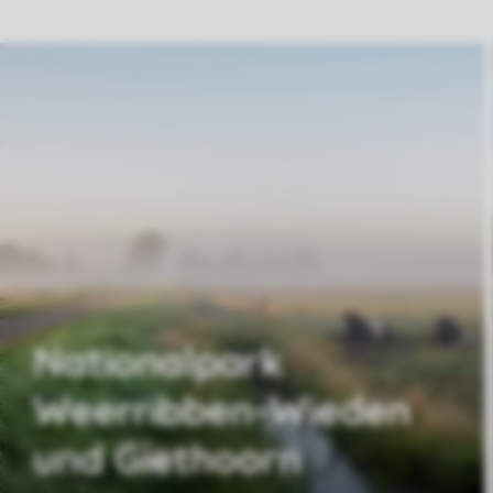
Nationalpark
Weerribben-Wieden
und Giethoorn