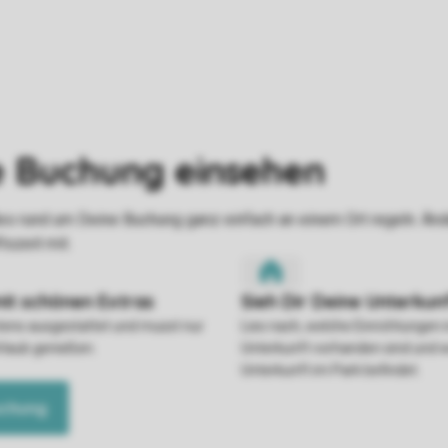
stens ausgestattet und musst nur
Lies nach, welche Einrichtungen 
rlaub genießen.
Unterkunft vorhanden sind und w
Unterkunft im Park befindet.
uchung