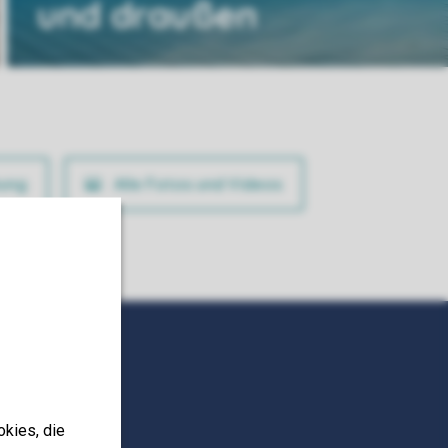
und draußen
ung
Alle Fotos und Videos
okies, die