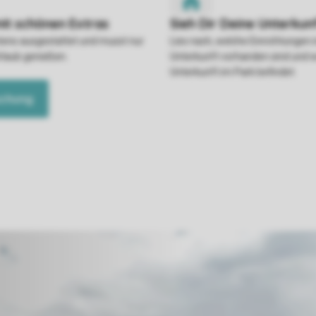
stens ausgestattet und musst nur
Lies nach, welche Einrichtungen 
rlaub genießen.
Unterkunft vorhanden sind und w
Unterkunft im Park befindet.
uchung