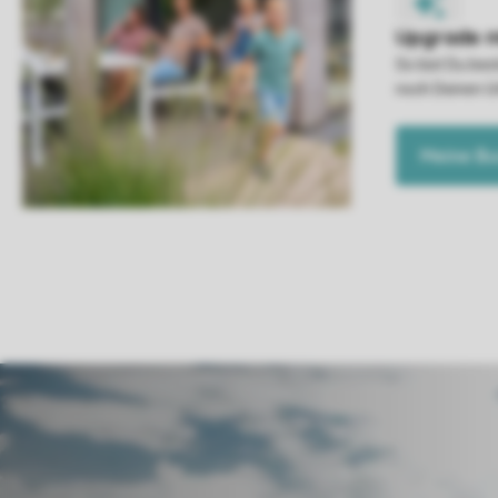
So bist Du be
noch Deinen U
Meine B