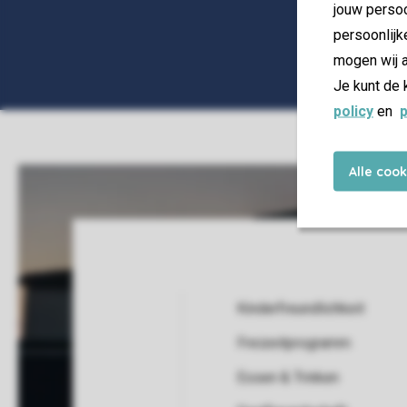
jouw persoo
persoonlijk
mogen wij a
Je kunt de 
policy
en
p
Alle coo
Kinderfreundlichkeit
Freizeitprogramm
Service Rating from our guests
Essen & Trinken