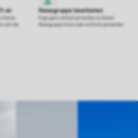
in Deiner
Füge ganz einfach jemanden zu Deiner
o sich die
Reisegruppe hinzu oder entferne jemanden.