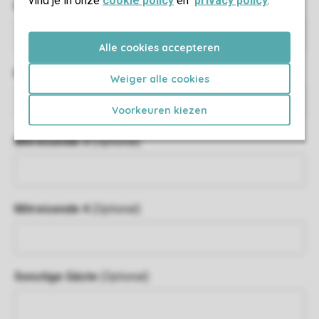
vind je in onze
cookie policy
en
privacy policy
.
Mitreisende 1
(Optional)
Alle cookies accepteren
Mitreisende 2
(Optional)
Weiger alle cookies
Voorkeuren kiezen
Mitreisende 3
(Optional)
Mitreisende 4
(Optional)
Sonstige Gäste
(Optional)