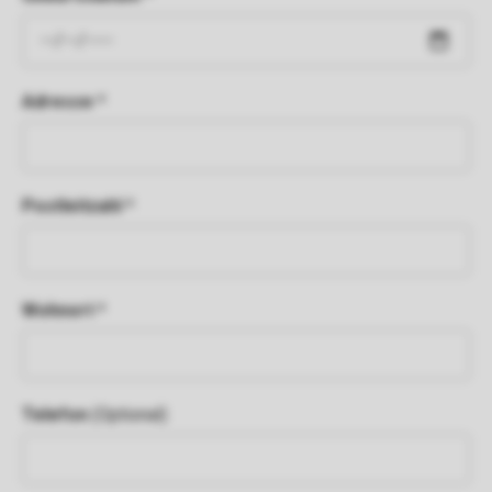
Adresse *
Postleitzahl *
Wohnort *
Telefon
(Optional)