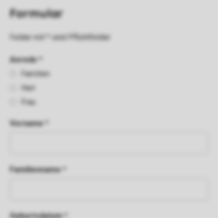
Formular
Felder mit * sind Pflichtfelder
Anrede *
Familien
Herr
Frau
Vorname *
Familienname *
Geburtsdatum *