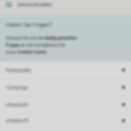
Sicheres Bezahlen
Haben Sie Fragen?
Schauen Sie sich die
häufig gestellten
Fragen
an oder kontaktieren Sie
unser
Contact Center
.
Ferienparks
Campings
Urlaubsart
Unterkunft