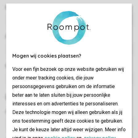
E-mail *
Park*
Mogen wij cookies plaatsen?
Reservierungsnummer
(Optional)
Voor een fijn bezoek op onze website gebruiken wij
onder meer tracking cookies, die jouw
persoonsgegevens gebruiken om de informatie
beter aan te laten sluiten bij jouw persoonlijke
Daten der Mitreisenden
interesses en om advertenties te personaliseren.
Anzahl der Reisenden
(Optional)
Deze technologie mogen wij alleen gebruiken als jij
ons toestemming geeft deze cookies te gebruiken.
Je kunt de keuze later altijd weer wijzigen. Meer info