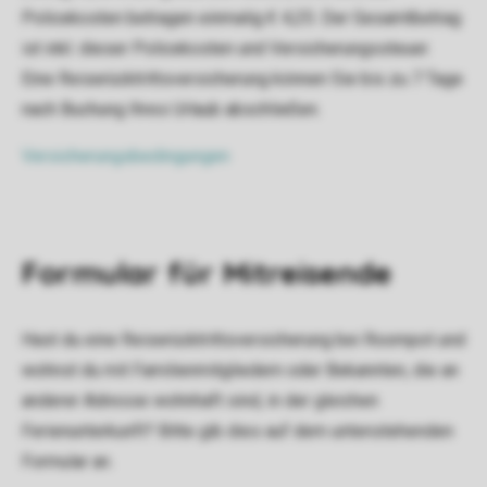
Policekosten betragen einmalig € 4,25. Der Gesamtbetrag
ist inkl. dieser Policekosten und Versicherungssteuer.
Eine Reiserücktrittsversicherung können Sie bis zu 7 Tage
nach Buchung Ihres Urlaub abschließen.
Versicherungsbedingungen
Formular für Mitreisende
Hast du eine Reiserücktrittsversicherung bei Roompot und
wohnst du mit Familienmitgliedern oder Bekannten, die an
anderer Adresse wohnhaft sind, in der gleichen
Ferienunterkunft? Bitte gib dies auf dem untenstehenden
Formular an.