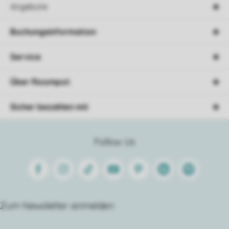
Angebote
Buchungsinformation
Service
Über Roompot
Sicher bezahlen mit
Follow Us
Facebook
Instagram
Tiktok
Youtube
Pinterest
Linkedin
Spotify
Zum Newsletter anmelden