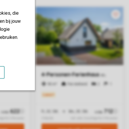
okies, die
en bij jouw
logie
ebruiken.