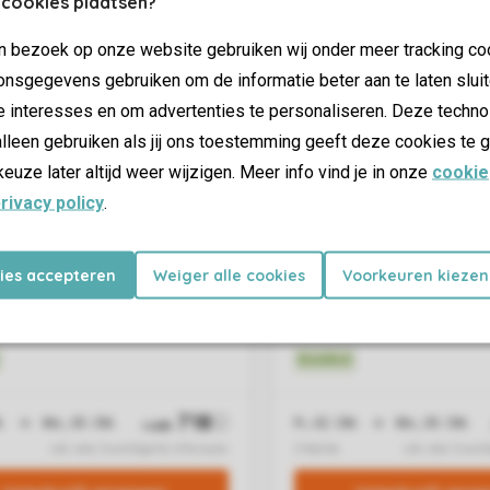
 cookies plaatsen?
jn bezoek op onze website gebruiken wij onder meer tracking co
nsgegevens gebruiken om de informatie beter aan te laten sluit
e interesses en om advertenties te personaliseren. Deze techno
lleen gebruiken als jij ons toestemming geeft deze cookies te g
keuze later altijd weer wijzigen. Meer info vind je in onze
cookie
rivacy policy
.
kies accepteren
Weiger alle cookies
Voorkeuren kiezen