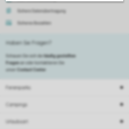
Sichere Datenübertragung
Sicheres Bezahlen
Haben Sie Fragen?
Schauen Sie sich die
häufig gestellten
Fragen
an oder kontaktieren Sie
unser
Contact Center
.
Ferienparks
Campings
Urlaubsart