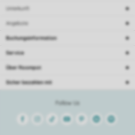
Unterkunft
Angebote
Buchungsinformation
Service
Über Roompot
Sicher bezahlen mit
Follow Us
Facebook
Instagram
Tiktok
Youtube
Pinterest
Linkedin
Spotify