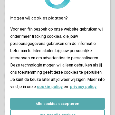
Auf einer Etage gelegen
Abstellraum
Mogen wij cookies plaatsen?
Einige Stufen zur Unterkunft
Gratis WLAN
Voor een fijn bezoek op onze website gebruiken wij
Geeignet für 6 Personen
onder meer tracking cookies, die jouw
Rauchen nicht gestattet
persoonsgegevens gebruiken om de informatie
Haustiere gestattet
beter aan te laten sluiten bij jouw persoonlijke
Haustiere nicht gestattet
interesses en om advertenties te personaliseren.
Energielabel: G
Deze technologie mogen wij alleen gebruiken als jij
ons toestemming geeft deze cookies te gebruiken.
Schlafzimmer
Je kunt de keuze later altijd weer wijzigen. Meer info
Anzahl Schlafzimmer: 3
vind je in onze
cookie policy
en
privacy policy
.
Schlafzimmer unten: 3
Schlafzimmer unten
Alle cookies accepteren
Anzahl Etagenbetten: 1
Einzelbetten: 4
Weiger alle cookies