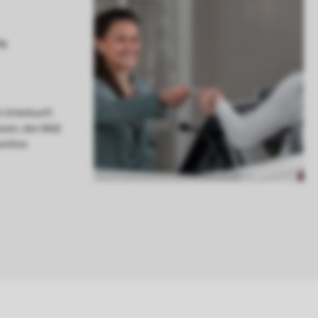
ie Unterkunft
ssen, den Müll
schine