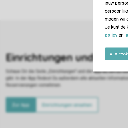
jouw persoo
persoonlijk
mogen wij a
Je kunt de 
policy
en
p
Alle coo
Zur App
Einrichtungen ansehen