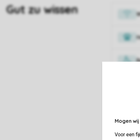
H
B
T
F
Mogen wij
Voor een fi