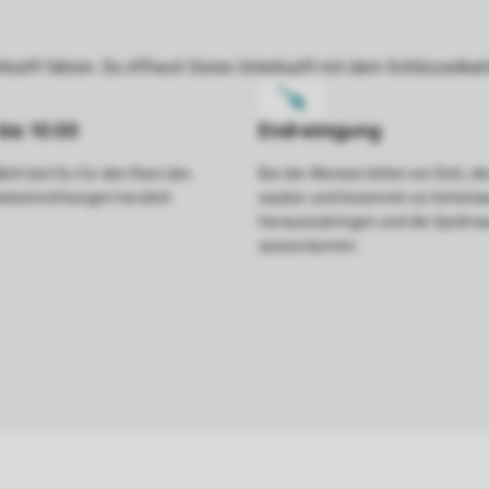
ich bist Du für den Rest des
Bei der Abreise bitten wir Dich, d
arkeinrichtungen herzlich
sauber und besenrein zu hinterla
herauszubringen und die Spülma
auszuräumen.