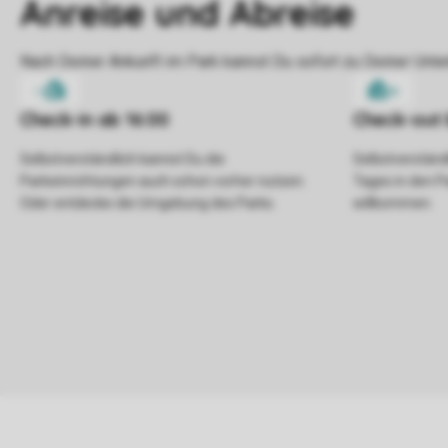
Selbstverständlich kannst Du die
Selbstverständl
Parkeinrichtungen auch schon vorher nutzen.
Tages in den P
Oder entdecke die Umgebung des Parks.
willkommen.