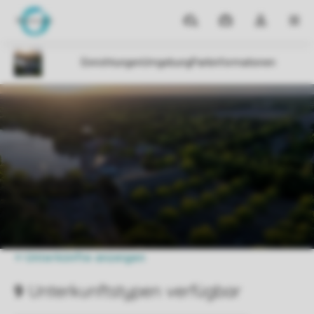
Reiseziele
Meine
Dropdown-
MEN
Buchungen
Menü
meines
Kontos
öffnen
Parks
Weerterbergen
Preise vergleichen