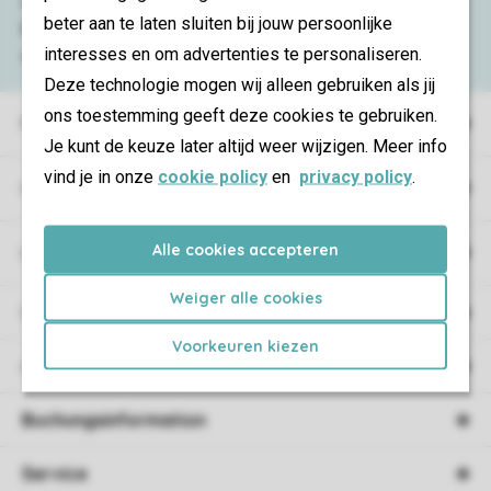
Schauen Sie sich die
häufig gestellten
beter aan te laten sluiten bij jouw persoonlijke
Fragen
an oder kontaktieren Sie
interesses en om advertenties te personaliseren.
unser
Contact Center
.
Deze technologie mogen wij alleen gebruiken als jij
ons toestemming geeft deze cookies te gebruiken.
Ferienparks
Je kunt de keuze later altijd weer wijzigen. Meer info
vind je in onze
cookie policy
en
privacy policy
.
Campings
Alle cookies accepteren
Urlaubsart
Weiger alle cookies
Unterkunft
Voorkeuren kiezen
Angebote
Buchungsinformation
Service