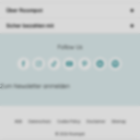
Über Roompot
Sicher bezahlen mit
Follow Us
Facebook
Instagram
Tiktok
Youtube
Pinterest
Linkedin
Spotify
Zum Newsletter anmelden
AGB
Datenschutz
Cookie Policy
Disclaimer
Sitemap
© 2026 Roompot