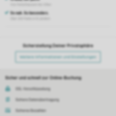
Sicherstellung Deiner Privatsphäre
Weitere Informationen und Einstellungen
Sicher und schnell zur Online-Buchung
SSL-Verschlüsselung
Sichere Datenübertragung
Sicheres Bezahlen