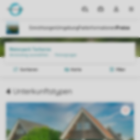
Reiseziele
Meine
Dropdown-
MEN
Buchungen
Menü
meines
Kontos
öffnen
Parks
Waterpark Terherne
Preise und Verfügbarkeiten