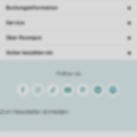
Buchungsinformation
Service
Über Roompot
Sicher bezahlen mit
Follow Us
Facebook
Instagram
Tiktok
Youtube
Pinterest
Linkedin
Spotify
Zum Newsletter anmelden