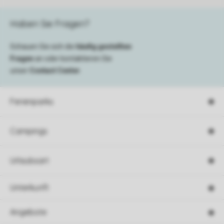
Haben Sie Fragen?
Schauen Sie sich die
häufig gestellten
Fragen
an oder kontaktieren Sie
unser
Contact Center
.
Ferienparks
Campings
Urlaubsart
Unterkunft
Angebote