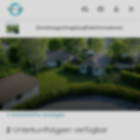
Reiseziele
Meine
Dropdown-
MEN
Buchungen
Menü
meines
Kontos
öffnen
Parks
Beach-Park Schuttersbos
Preise vergleichen