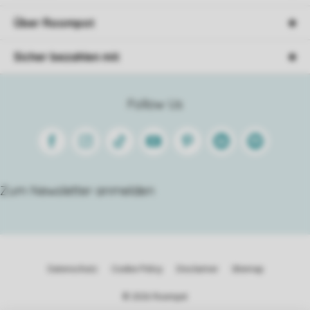
Über Roompot
Sicher bezahlen mit
Follow Us
Facebook
Instagram
Tiktok
Youtube
Pinterest
Linkedin
Spotify
Zum Newsletter anmelden
Datenschutz
Cookie Policy
Disclaimer
Sitemap
© 2026 Roompot