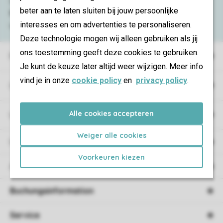
Schauen Sie sich die
häufig gestellten
beter aan te laten sluiten bij jouw persoonlijke
Fragen
an oder kontaktieren Sie
interesses en om advertenties te personaliseren.
unser
Contact Center
.
Deze technologie mogen wij alleen gebruiken als jij
ons toestemming geeft deze cookies te gebruiken.
Ferienparks
Je kunt de keuze later altijd weer wijzigen. Meer info
vind je in onze
cookie policy
en
privacy policy
.
Campings
Alle cookies accepteren
Urlaubsart
Weiger alle cookies
Unterkunft
Voorkeuren kiezen
Angebote
Buchungsinformation
Service