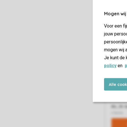
Mogen wij
Voor een fi
jouw persoo
persoonlijk
mogen wij a
Je kunt de 
policy
en
p
Alle coo