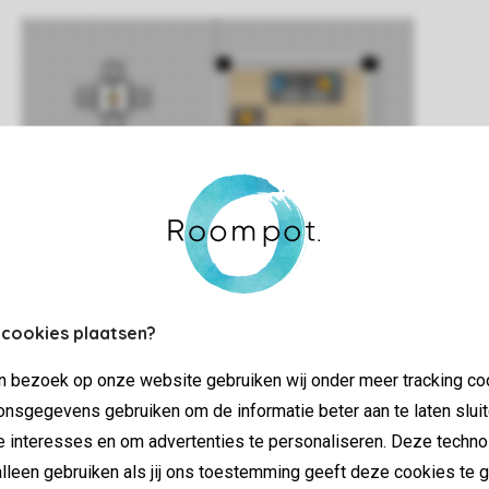
 cookies plaatsen?
jn bezoek op onze website gebruiken wij onder meer tracking co
nsgegevens gebruiken om de informatie beter aan te laten sluit
e interesses en om advertenties te personaliseren. Deze techno
lleen gebruiken als jij ons toestemming geeft deze cookies te g