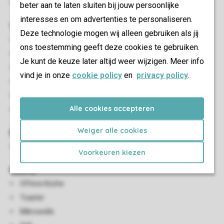
Parken in der Nähe der Unterkunft
beter aan te laten sluiten bij jouw persoonlijke
interesses en om advertenties te personaliseren.
Wohn-/Esszimmer
Deze technologie mogen wij alleen gebruiken als jij
Sitzecke
ons toestemming geeft deze cookies te gebruiken.
Essecke
Je kunt de keuze later altijd weer wijzigen. Meer info
Smart-TV
vind je in onze
cookie policy
en
privacy policy
.
Streamingdienste verfügbar
HDMI Anschluss
Alle cookies accepteren
USB Anschluss
Weiger alle cookies
Kinder-Einrichtungen
Kinderhochstuhl (auf Anfrage)
Voorkeuren kiezen
Küche
Offene Küche
Toaster
Mikrowelle