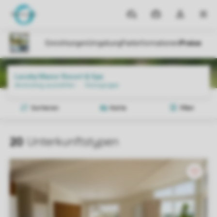
Reiseziele
Meine
Dropdown-
MEN
Buchungen
Menü
meines
Kontos
öffnen
Parks
Laceby Manor Resort & Spa
Preise und Verfügbarkeiten