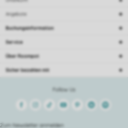
Angebote
Buchungsinformation
Service
Über Roompot
Sicher bezahlen mit
Follow Us
Facebook
Instagram
Tiktok
Youtube
Pinterest
Linkedin
Spotify
Zum Newsletter anmelden