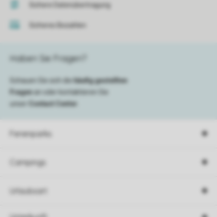
Sichere Datenübertragung
Sicheres Bezahlen
Haben Sie Fragen?
Schauen Sie sich die
häufig gestellten
Fragen
an oder kontaktieren Sie
unser
Contact Center
.
Ferienparks
Campings
Urlaubsart
Unterkunft