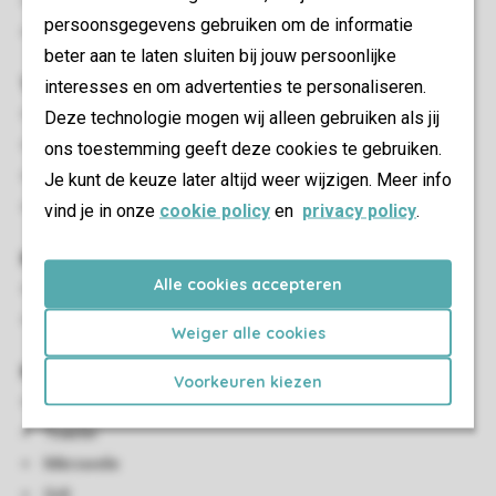
Luxuriöser Whirlpool (draußen)
persoonsgegevens gebruiken om de informatie
Parken bei der Unterkunft
beter aan te laten sluiten bij jouw persoonlijke
Wohn-/Esszimmer
interesses en om advertenties te personaliseren.
Essecke
Deze technologie mogen wij alleen gebruiken als jij
Flatscreen-TV
ons toestemming geeft deze cookies te gebruiken.
Smart-TV
Je kunt de keuze later altijd weer wijzigen. Meer info
HDMI Anschluss
vind je in onze
cookie policy
en
privacy policy
.
Kinder-Einrichtungen
Alle cookies accepteren
Kinderbett (gegen Gebühr)
Kinderhochstuhl (gegen Gebühr)
Weiger alle cookies
Küche
Voorkeuren kiezen
Offene Küche
Toaster
Mikrowelle
Grill