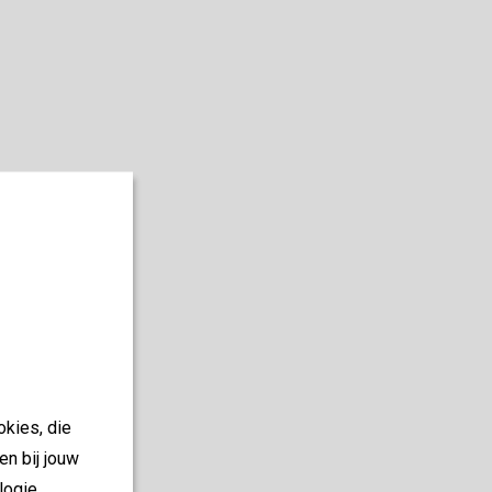
okies, die
en bij jouw
logie