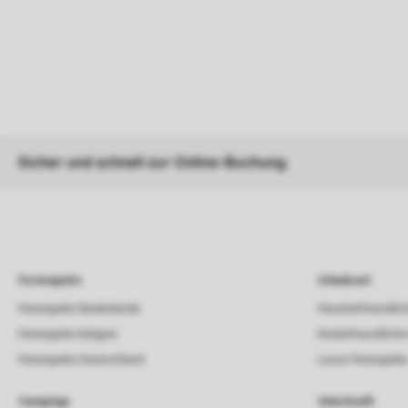
Sicher und schnell zur Online-Buchung
Ferienparks
Urlaubsart
Ferienparks Niederlande
Haustierfreundlic
Ferienparks Belgien
Kinderfreundliche
Ferienparks Deutschland
Luxus Ferienpark
Campings
Unterkunft