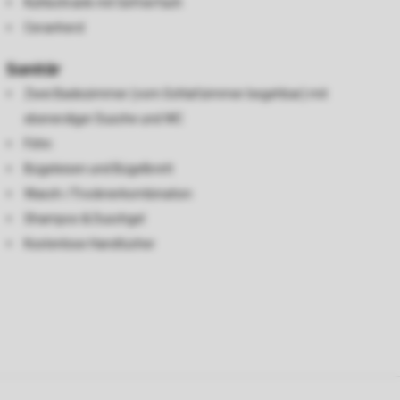
Kühlschrank mit Gefrierfach
Ceranherd
Sanitär
Zwei Badezimmer (vom Schlafzimmer begehbar) mit
ebenerdiger Dusche und WC
Föhn
Bügeleisen und Bügelbrett
Wasch-/Trocknerkombination
Shampoo & Duschgel
Kostenlose Handtücher