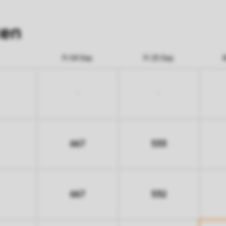
ten
Fr 04 Sep
Fr 25 Sep
-
-
667
533
667
532