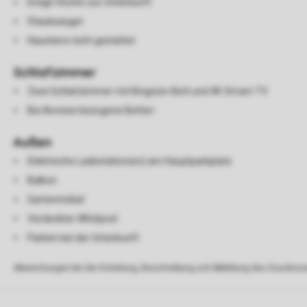
Einige Stufen zur Unterkunft
Staubsauger
Haustiere nicht gestattet
Schlafzimmer
Zwei Schlafzimmer mit Kingsize-Bett und 4K-Smart-TV
Bei Anreise bezogene Betten
Außen
Elektrische Ladestation(en) am Hauptparkplatz
Balkon
Gartenmöbel
Verdeckter Whirlpool
Parken bei der Unterkunft
Abweichungen bei der Einteilung, Beschreibung und Abbildung des Grundrisse