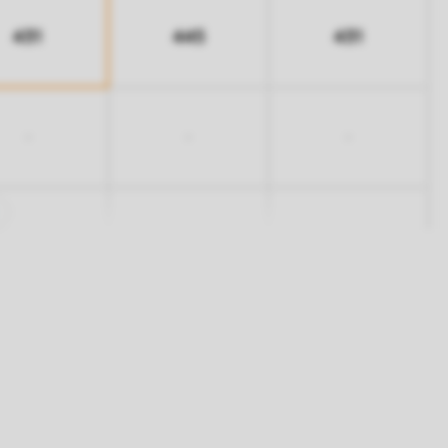
431
445
431
-
-
-