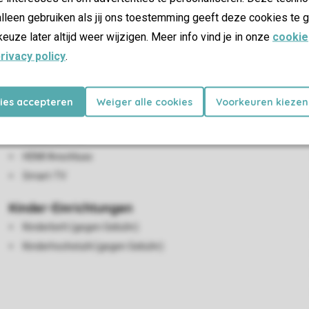
lleen gebruiken als jij ons toestemming geeft deze cookies te g
keuze later altijd weer wijzigen. Meer info vind je in onze
cookie
rivacy policy
.
Wohn-/Esszimmer
kies accepteren
Weiger alle cookies
Voorkeuren kiezen
Essecke
Flatscreen-TV
HDMI Anschluss
Smart-TV
Kinder-Einrichtungen
Kinderbett (gegen Gebühr)
Kinderhochstuhl (gegen Gebühr)