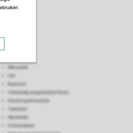
ebruiken.
Küche
Offene Küche
Toaster
Mikrowelle
Grill
Backofen
Vollständig ausgestattete Küche
Geschirrspülmaschine
Teekessel
Weinkühler
Frühstücksbar