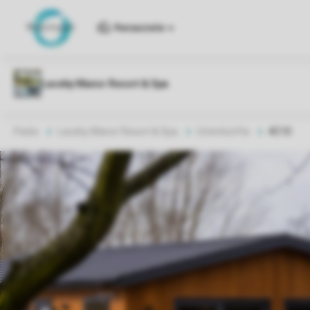
Reiseziele
Parks
Laceby Manor Resort & Spa
Unterkünfte
4C10