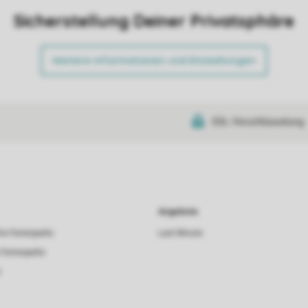
Sicherstellung Deiner Privatsphäre
Weitere Informationen und Einstellungen
SSL-Verschlüsselung
Angebote
he Ferienparks
Last Minute
 Ferienparks
s