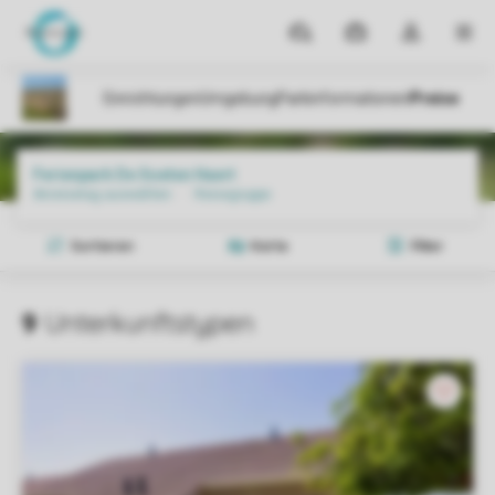
Reiseziele
Meine
Dropdown-
MEN
Buchungen
Menü
meines
Kontos
öffnen
Parks
Ferienpark De Soeten Haert
Preise und Verfügbarkeiten