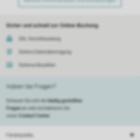
Weitere Informationen und Einstellungen
Sicher und schnell zur Online-Buchung
SSL-Verschlüsselung
Sichere Datenübertragung
Sicheres Bezahlen
Haben Sie Fragen?
Schauen Sie sich die
häufig gestellten
Fragen
an oder kontaktieren Sie
unser
Contact Center
.
Ferienparks