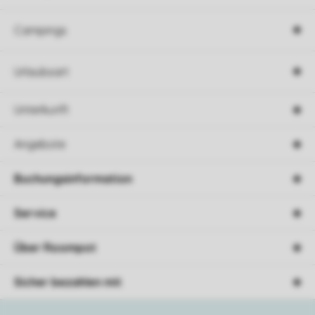
Campings
Urlaubsart
Unterkunft
Angebote
Buchungsinformation
Service
Über Roompot
Sicher bezahlen mit