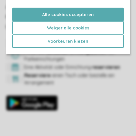
Alle cookies accepteren
Weiger alle cookies
Voorkeuren kiezen