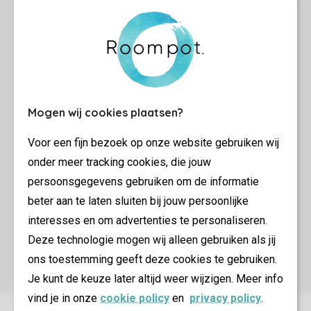
Mogen wij cookies plaatsen?
Voor een fijn bezoek op onze website gebruiken wij
onder meer tracking cookies, die jouw
persoonsgegevens gebruiken om de informatie
beter aan te laten sluiten bij jouw persoonlijke
interesses en om advertenties te personaliseren.
Deze technologie mogen wij alleen gebruiken als jij
ons toestemming geeft deze cookies te gebruiken.
Je kunt de keuze later altijd weer wijzigen. Meer info
vind je in onze
cookie policy
en
privacy policy
.