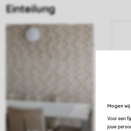
Einteilung
Mogen wij
Voor een fi
jouw persoo