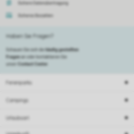
Sichere Datenübertragung
Sicheres Bezahlen
Haben Sie Fragen?
Schauen Sie sich die
häufig gestellten
Fragen
an oder kontaktieren Sie
unser
Contact Center
.
Ferienparks
Campings
Urlaubsart
Unterkunft