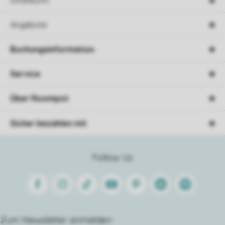
Angebote
Buchungsinformation
Service
Über Roompot
Sicher bezahlen mit
Follow Us
Facebook
Instagram
Tiktok
Youtube
Pinterest
Linkedin
Spotify
Zum Newsletter anmelden