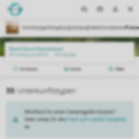
Reiseziele
Meine
Dropdown-
MEN
Buchungen
Menü
meines
Kontos
öffnen
Parks
Beach Resort Kamperland
Preise und Verfügbarkeiten