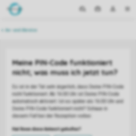
Reiseziele
Meine
Dropdown-
MEN
Buchungen
Menü
meines
Kontos
öffnen