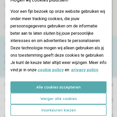
SSL-Verschlüsselung
Voor een fijn bezoek op onze website gebruiken wij
Sichere Datenübertragung
onder meer tracking cookies, die jouw
persoonsgegevens gebruiken om de informatie
Sicheres Bezahlen
beter aan te laten sluiten bij jouw persoonlijke
interesses en om advertenties te personaliseren.
Haben Sie Fragen?
Deze technologie mogen wij alleen gebruiken als jij
ons toestemming geeft deze cookies te gebruiken.
Schauen Sie sich die
häufig gestellten
Je kunt de keuze later altijd weer wijzigen. Meer info
Fragen
an oder kontaktieren Sie
unser
Contact Center
.
vind je in onze
cookie policy
en
privacy policy
.
Ferienparks
Alle cookies accepteren
Weiger alle cookies
Campings
Voorkeuren kiezen
Urlaubsart