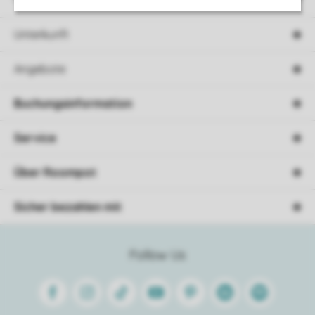
Unterkunft
Angebote
Buchungsinformation
Service
Über Roompot
Sicher bezahlen mit
Follow Us
Facebook
Instagram
Tiktok
Youtube
Pinterest
Linkedin
Spotify