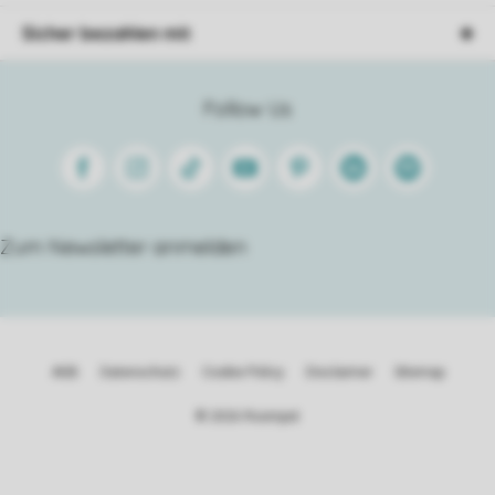
Sicher bezahlen mit
Follow Us
Facebook
Instagram
Tiktok
Youtube
Pinterest
Linkedin
Spotify
Zum Newsletter anmelden
AGB
Datenschutz
Cookie Policy
Disclaimer
Sitemap
© 2026 Roompot