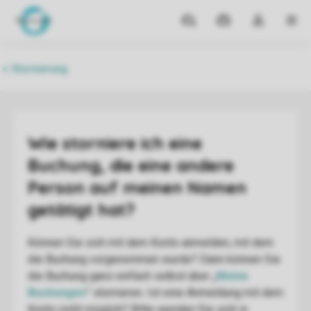
Reiseziele
Meine
Dropdown-
MEN
Buchungen
Menü
meines
Kontos
öffnen