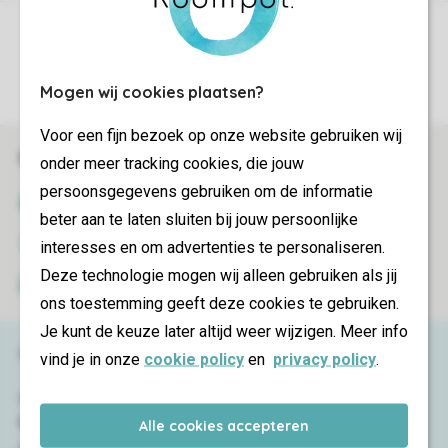
Sicherstellung Deiner Privatsphäre
Weitere Informationen und Einstellungen
Mogen wij cookies plaatsen?
Voor een fijn bezoek op onze website gebruiken wij
Sicher und schnell zur Online-Buchung
onder meer tracking cookies, die jouw
persoonsgegevens gebruiken om de informatie
SSL-Verschlüsselung
beter aan te laten sluiten bij jouw persoonlijke
Sichere Datenübertragung
interesses en om advertenties te personaliseren.
Deze technologie mogen wij alleen gebruiken als jij
Sicheres Bezahlen
ons toestemming geeft deze cookies te gebruiken.
Je kunt de keuze later altijd weer wijzigen. Meer info
Haben Sie Fragen?
vind je in onze
cookie policy
en
privacy policy
.
Schauen Sie sich die
häufig gestellten
Fragen
an oder kontaktieren Sie
Alle cookies accepteren
unser
Contact Center
.