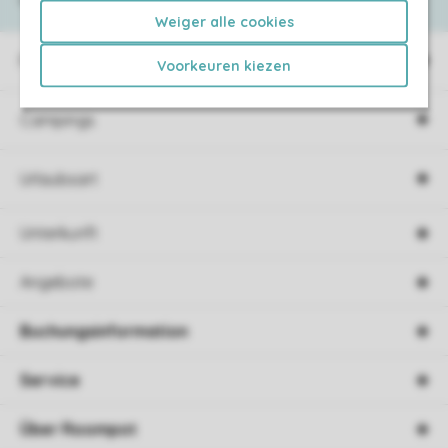
Weiger alle cookies
Ferienparks
Voorkeuren kiezen
Campings
Urlaubsart
Unterkunft
Angebote
Buchungsinformation
Service
Über Roompot