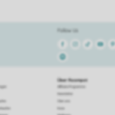
Follow Us
Facebook
Instagram
Tiktok
Youtube
Pin
Spotify
Über Roompot
ragen
Affiliate-Programme
Newsletter
ufen
Über uns
rkaufen
Koos