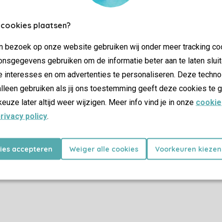
SSL-Verschlüsselung
 cookies plaatsen?
jn bezoek op onze website gebruiken wij onder meer tracking co
nsgegevens gebruiken om de informatie beter aan te laten sluit
e interesses en om advertenties te personaliseren. Deze techno
Angebote
lleen gebruiken als jij ons toestemming geeft deze cookies te g
he Ferienparks
Last Minute
keuze later altijd weer wijzigen. Meer info vind je in onze
cookie
 Ferienparks
rivacy policy
.
s
kies accepteren
Weiger alle cookies
Voorkeuren kiezen