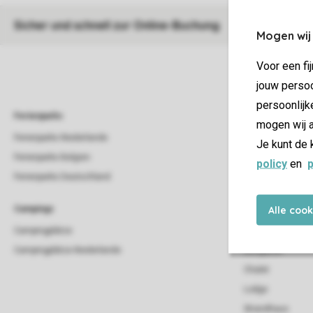
Sicher und schnell zur Online-Buchung
Mogen wij
Voor een fi
jouw persoo
persoonlijk
Ferienparks
Urlaubsart
mogen wij a
Ferienparks Niederlande
Haustierfreundlic
Je kunt de 
Ferienparks Belgien
Kinderfreundliche
policy
en
p
Ferienparks Deutschland
Luxus Ferienpark
Alle coo
Campings
Unterkunft
Campingplätze
Beach House
Campingplätze Niederlande
Bungalow
Chalet
Lodge
Strandhaus