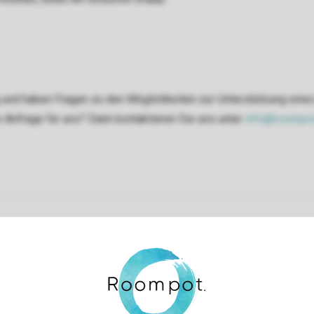
ng und haben Fragen zu den Möglichkeiten zur Unterstützung eine
 Anfrage für uns? Dann kontaktieren Sie uns unter
info@roompot
Sicherstellung Deiner Privatsphäre
Weitere Informationen und Einstellungen