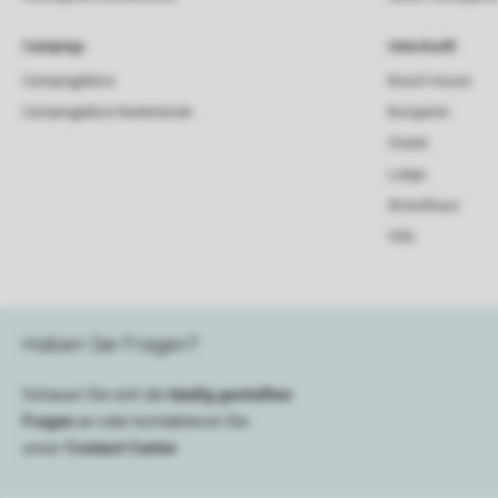
Campings
Unterkunft
Campingplätze
Beach House
Campingplätze Niederlande
Bungalow
Chalet
Lodge
Strandhaus
Villa
Haben Sie Fragen?
Schauen Sie sich die
häufig gestellten
Fragen
an oder kontaktieren Sie
unser
Contact Center
.