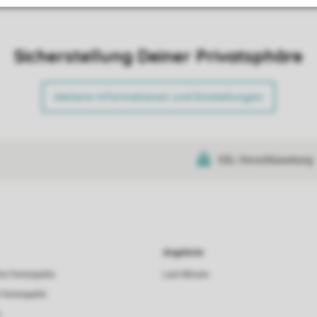
Sicherstellung Deiner Privatsphäre
Weitere Informationen und Einstellungen
SSL-Verschlüsselung
Angebote
he Ferienparks
Last Minute
 Ferienparks
s