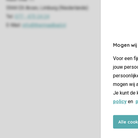
Mogen wij
Voor een fi
jouw persoo
persoonlijk
mogen wij a
Je kunt de 
policy
en
p
Alle coo