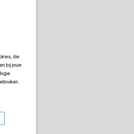
okies, die
en bij jouw
logie
ebruiken.