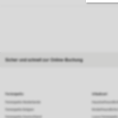
Sicher und schnell zur Online-Buchung
Ferienparks
Urlaubsart
Ferienparks Niederlande
Haustierfreundlic
Ferienparks Belgien
Kinderfreundliche
Ferienparks Deutschland
Luxus Ferienpark