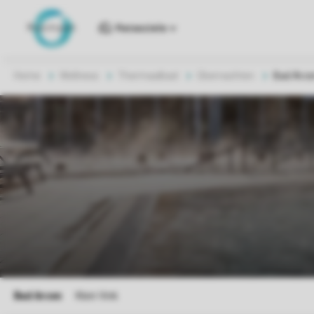
Reiseziele
Home
Wellness
Thermaalbad
Übernachten
Bad Arc