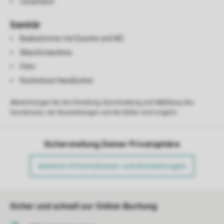
Ceranherd
Sanitär
Badezimmer mit Dusche und WC
Waschmaschine
Föhn
Kostenlose Handtücher
Abweichungen bei der Einteilung, Beschreibung und Abbildung des
Grundrisses, der Ausstattungen und der Bilder sind möglich.
Sicherstellung Deiner Privatsphäre
Weitere Informationen und Einstellungen
Sicher und schnell zur Online-Buchung