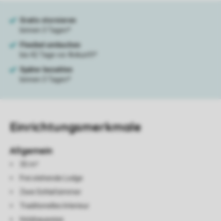
Einrichtungsmerkmale
Allgemein
35 m²
Frei stehende Lodge
Zwei Schlafzimmer
Traditionelles Interieur
Holzbauweise