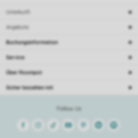
Unterkunft
Angebote
Buchungsinformation
Service
Über Roompot
Sicher bezahlen mit
Follow Us
Facebook
Instagram
Tiktok
Youtube
Pinterest
Linkedin
Spotify