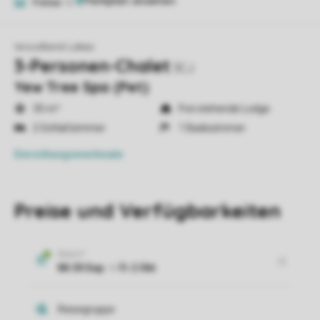
Fotos
12
Woodland Lakes
3-Personen-Chalet
3CJ
Yew Tree Spa (Pet)
35 m²
Frei stehende Lodge
2 Schlafzimmer
1 Badezimmer
Einrichtungsmerkmale
Preise und Verfügbarkeiten