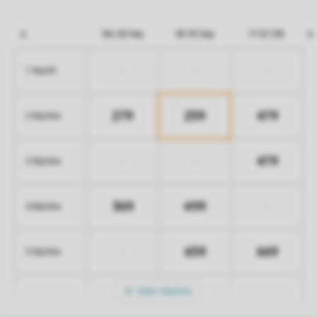
Mo 28 Sep
Mi 30 Sep
Fr 02 Okt
-
-
-
1 Nacht
279
259
479
2 Nächte
479
-
-
3 Nächte
369
499
-
4 Nächte
659
669
-
5 Nächte
Mehr Nächte