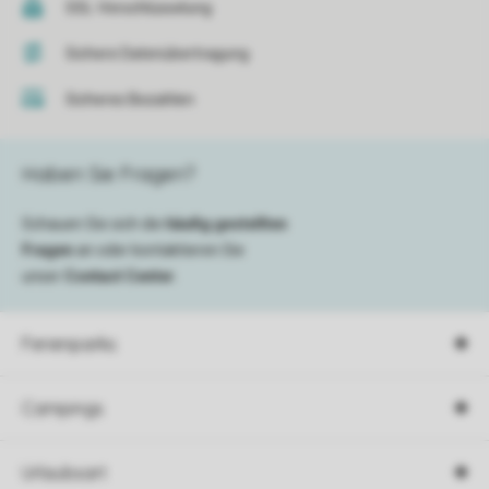
SSL-Verschlüsselung
Sichere Datenübertragung
Sicheres Bezahlen
Haben Sie Fragen?
Schauen Sie sich die
häufig gestellten
Fragen
an oder kontaktieren Sie
unser
Contact Center
.
Ferienparks
Campings
Urlaubsart