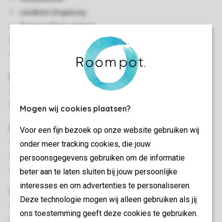
Ländliche Umgebung
Auf einer Etage gelegen
Zentralheizung
Haustiere gestattet
Schlafzimmer
Schlafzimmer mit einem Doppelbett
Schlafzimmer mit einem Einzelbett
Mogen wij cookies plaatsen?
Außen
Voor een fijn bezoek op onze website gebruiken wij
Luxuriöser Whirlpool (draußen)
onder meer tracking cookies, die jouw
Gartenmöbel
persoonsgegevens gebruiken om de informatie
Terrasse
beter aan te laten sluiten bij jouw persoonlijke
interesses en om advertenties te personaliseren.
Wohn-/Esszimmer
Deze technologie mogen wij alleen gebruiken als jij
Essecke
ons toestemming geeft deze cookies te gebruiken.
Flatscreen-TV