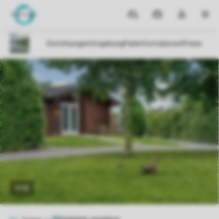
Reiseziele
Meine
Dropdown-
MEN
Buchungen
Menü
meines
Kontos
öffnen
1/12