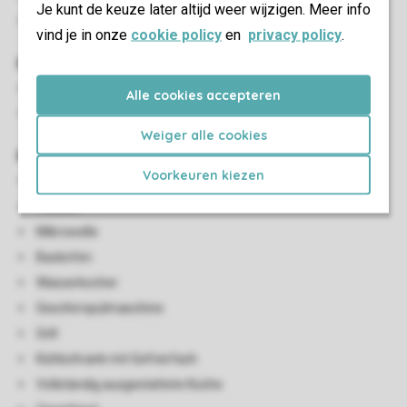
Je kunt de keuze later altijd weer wijzigen. Meer info
HDMI Anschluss
vind je in onze
cookie policy
en
privacy policy
.
Kinder-Einrichtungen
Ein Babybett kann nur im Wohnzimmer aufgestellt werden
Alle cookies accepteren
Kinderhochstuhl (gegen Gebühr)
Weiger alle cookies
Küche
Voorkeuren kiezen
Offene Küche
Toaster
Mikrowelle
Backofen
Wasserkocher
Geschirrspülmaschine
Grill
Kühlschrank mit Gefrierfach
Vollständig ausgestattete Küche