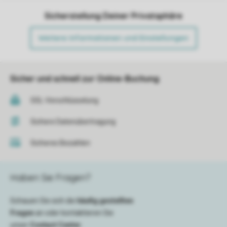
Sicherstellung Deiner Privatsphäre
Weitere Informationen und Einstellungen
Sicher und schnell zur Online-Buchung
SSL-Verschlüsselung
Sichere Datenübertragung
Sicheres Bezahlen
Haben Sie Fragen?
Schauen Sie sich die
häufig gestellten
Fragen
an oder kontaktieren Sie
unser
Contact Center
.