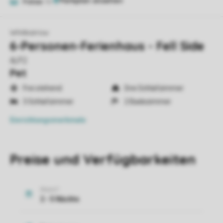
Fotos
10
Whitbarrow
6-Personen-Ferienhaus - Fell Side
6LP2
Pet
Frei stehend
Drei Schlafzimmer
3 Schlafzimmer
2 Badezimmer
Einrichtungsmerkmale
Preise und Verfügbarkeiten