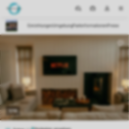
Reiseziele
Meine
Dropdown-
MEN
Buchungen
Menü
meines
Kontos
öffnen
1/10