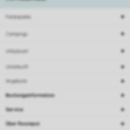
Ferienparks
Campings
Urlaubsart
Unterkunft
Angebote
Buchungsinformation
Service
Über Roompot