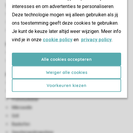
Wohn-/Esszimmer
interesses en om advertenties te personaliseren.
Sitzecke
Deze technologie mogen wij alleen gebruiken als jij
Essecke
ons toestemming geeft deze cookies te gebruiken.
Smart-TV
Je kunt de keuze later altijd weer wijzigen. Meer info
vind je in onze
cookie policy
en
privacy policy
.
Kinder-Einrichtungen
Kinderbett (auf Anfrage, keine Bettwäsche buchbar)
Alle cookies accepteren
Kinderhochstuhl (auf Anfrage)
Weiger alle cookies
Küche
Offene Küche
Voorkeuren kiezen
Toaster
Frühstücksbar
Mikrowelle
Grill
Backofen
Geschirrspülmaschine