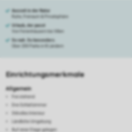
Einrichtungsmerkmale
Allgemein
Frei stehend
Drei Schlafzimmer
Stilvolles Interieur
Ländliche Umgebung
Auf einer Etage gelegen