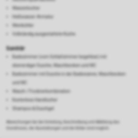
Wasserkocher
Heißwasser-Armatur
Weinkühler
Vollständig ausgestattete Küche
Sanitär
Badezimmer (vom Schlafzimmer begehbar) mit
ebenerdiger Dusche, Waschbecken und WC
Badezimmer mit Dusche in der Badewanne, Waschbecken
und WC
Wasch-/Trocknerkombination
Kostenlose Handtücher
Shampoo & Duschgel
Abweichungen bei der Einteilung, Beschreibung und Abbildung des
Grundrisses, der Ausstattungen und der Bilder sind möglich.