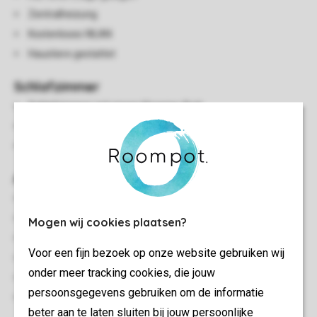
Zentralheizung
Kostenloses WLAN
Haustiere gestattet
Schlafzimmer
Schlafzimmer mit einem Kingsize-Bett
Schlafzimmer mit einem Doppelbett
Schlafzimmer mit zwei Einzelbetten
Außen
Terrasse
Gartenmöbel
Mogen wij cookies plaatsen?
Grill
Voor een fijn bezoek op onze website gebruiken wij
Hot Tub
onder meer tracking cookies, die jouw
Pergola
persoonsgegevens gebruiken om de informatie
Stellplätze für zwei Autos an der Unterkunft
beter aan te laten sluiten bij jouw persoonlijke