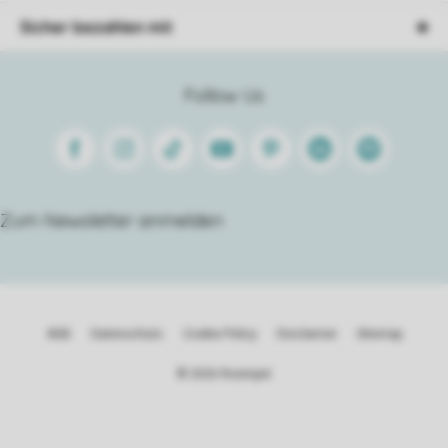
Sicher bezahlen mit
Follow Us
Facebook
Instagram
Tiktok
Youtube
Pinterest
Linkedin
Spotify
Zum Newsletter anmelden
AGB
Datenschutz
Cookie Policy
Disclaimer
Sitemap
© 2026 Roompot