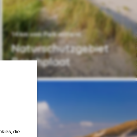
14 km vom Park entfernt
Naturschutzgebiet
Boschplaat
okies, die