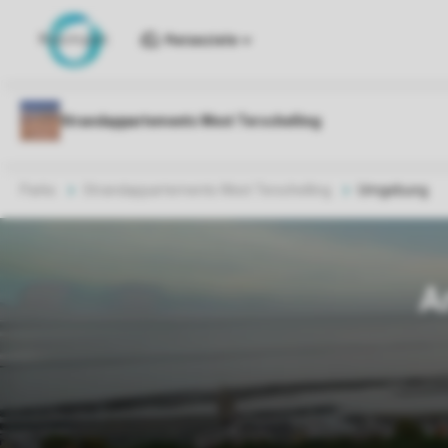
Reiseziele
Parks
Strandappartements West Terschelling
Umgebung