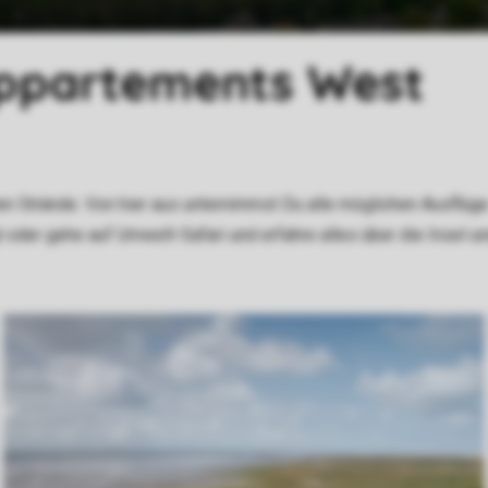
ppartements West
iten Strände. Von hier aus unternimmst Du alle möglichen Ausflüg
oder gehe auf Umwelt-Safari und erfahre alles über die Insel un