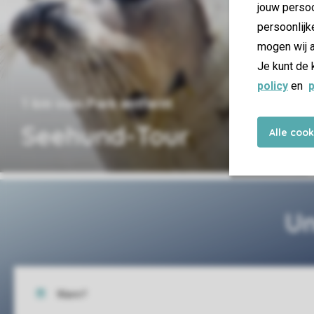
jouw persoo
persoonlijk
mogen wij a
Je kunt de 
policy
en
p
1 km vom Park entfernt
Seehund-Tour
Alle coo
Un