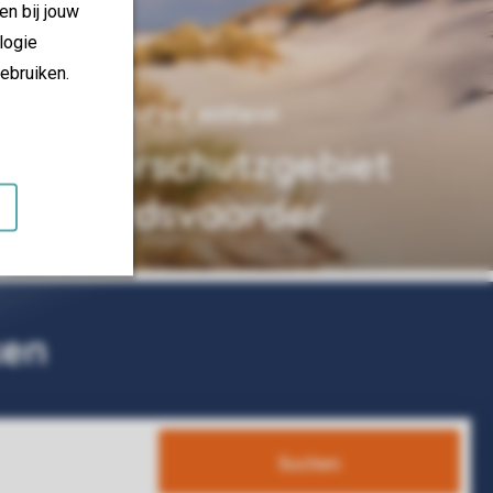
en bij jouw
logie
ebruiken.
3 km vom Park entfernt
Naturschutzgebiet
Noordsvaarder
ken
Suchen