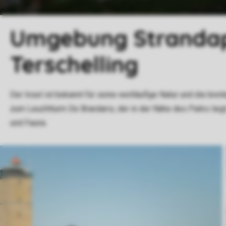
Umgebung Stranda
Terschelling
Der Insel ist bekannt für seine weitläufige Natur und die bre
zum Leuchtturm De Brandaris, der in der Nähe des Parks liegt 
und Fauna.