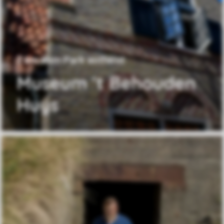
2 km vom Park entfernt
Museum 't Behouden
Huys