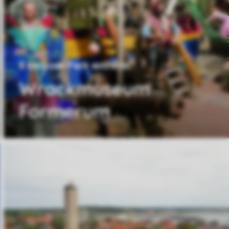
8 km vom Park entfernt
Wrackmuseum
Formerum