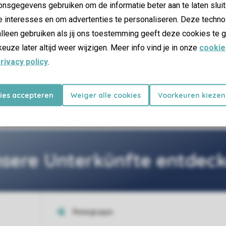
nsgegevens gebruiken om de informatie beter aan te laten sluit
e interesses en om advertenties te personaliseren. Deze techno
lleen gebruiken als jij ons toestemming geeft deze cookies te g
keuze later altijd weer wijzigen. Meer info vind je in onze
cookie
rivacy policy
.
5 km vom Park entfernt
Umwelt-Safari
kies accepteren
Weiger alle cookies
Voorkeuren kiezen
sere Unterkünfte entdec