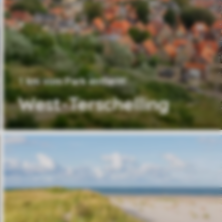
1 km vom Park entfernt
West-Terschelling