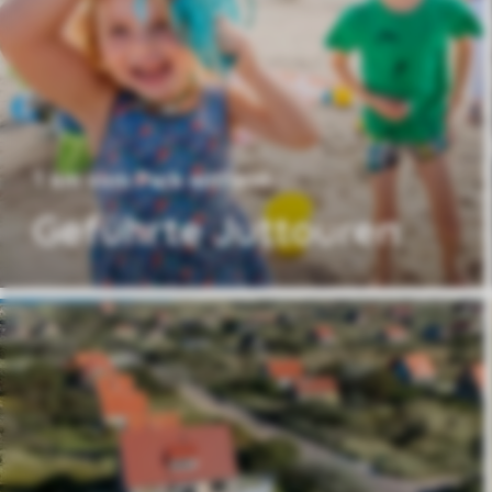
1 km vom Park entfernt
Geführte Juttouren