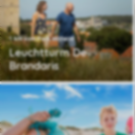
1 km vom Park entfernt
Leuchtturm De
Brandaris