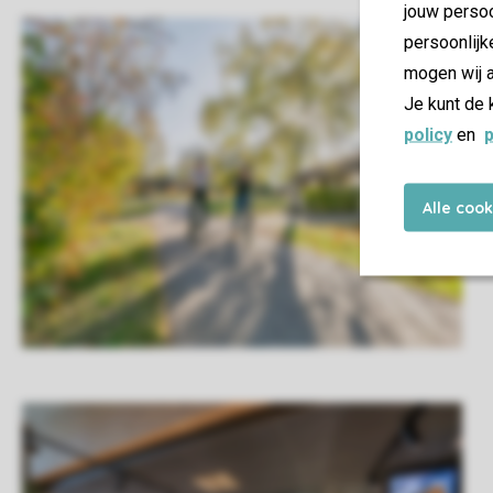
jouw persoo
persoonlijk
mogen wij a
Je kunt de 
policy
en
p
Alle coo