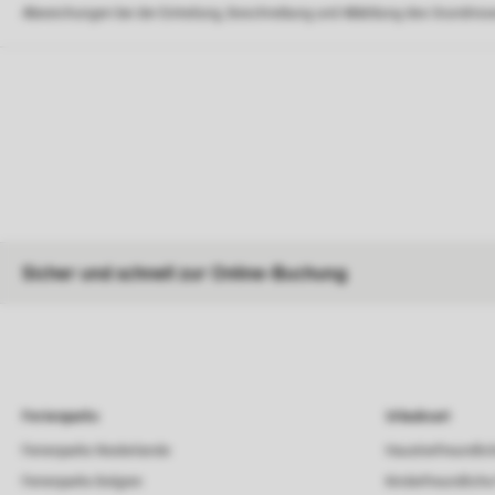
Abweichungen bei der Einteilung, Beschreibung und Abbildung des Grundrisse
Sicher und schnell zur Online-Buchung
Ferienparks
Urlaubsart
Ferienparks Niederlande
Haustierfreundlic
Ferienparks Belgien
Kinderfreundliche