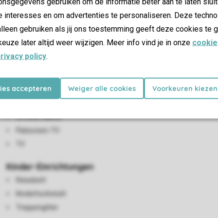
nsgegevens gebruiken om de informatie beter aan te laten sluit
e interesses en om advertenties te personaliseren. Deze techno
lleen gebruiken als jij ons toestemming geeft deze cookies te g
keuze later altijd weer wijzigen. Meer info vind je in onze
cookie
rivacy policy
.
Wohn-/Esszimmer
kies accepteren
Weiger alle cookies
Voorkeuren kiezen
Sitzecke
Essecke
Offener Kamin
Flatscreen-TV
TV
Kinder-Einrichtungen
Reisebett
Kinderhochstuhl
Treppengitter