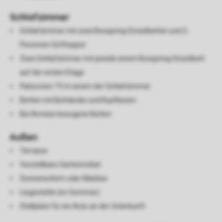
Schlafzimmer
Schlafzimmer mit zwei Boxspring-Einzelbetten und 2-
Personen Softtopper
Zwei Schlafzimmer mit jeweils einem Boxspring-Einzelbett
auf der ersten Etage
Flatscreen-TV in einem der Schlafzimmer
Betten mit Bettdecke und Kopfkissen
Bei Anreise bezogene Betten
Außen
Terrasse
Verstellbare Gartenmöbel
Sonnenschirm oder Markise
Liegestühle (im Sommer)
Stellplatz für ein Auto an der Unterkunft