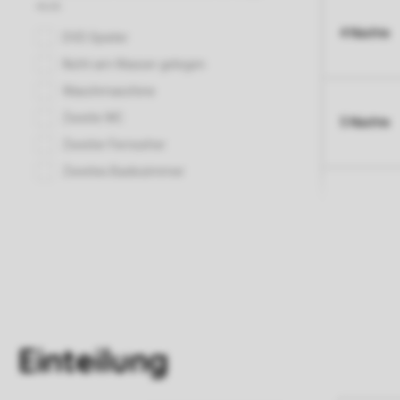
4 Nächte
5 Nächte
Einteilung