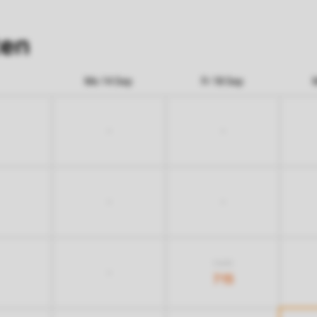
ten
Mo 14 Sep
Fr 18 Sep
-
-
-
-
1.025
-
715