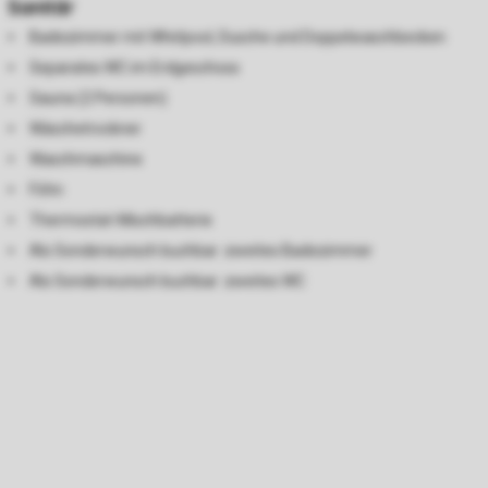
Sanitär
Badezimmer mit Whirlpool, Dusche und Doppelwaschbecken
Separates WC im Erdgeschoss
Sauna (2 Personen)
Wäschetrockner
Waschmaschine
Föhn
Thermostat-Mischbatterie
Als Sonderwunsch buchbar: zweites Badezimmer
Als Sonderwunsch buchbar: zweites WC