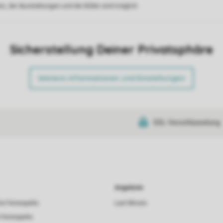
s, der Ausstattungen und der Bilder sind möglich.
Sicherstellung Deiner Privatsphäre
Weitere Informationen und Einstellungen
SSL-Verschlüsselung
Angebote
he Ferienparks
Last Minute
 Ferienparks