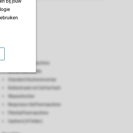
en bij jouw
logie
ebruiken.
Küche
Offene Küche
Geschirrspülmaschine
Kombi-Mikrowelle
Standard-Kücheninventar
Kühlschrank mit Gefrierfach
Wasserkocher
Nespresso-Kaffeemaschine
Filterkaffeemaschine
Gasherd (4 Felder)