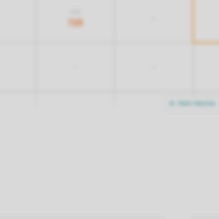
963
-
723
-
-
Mehr Nächte