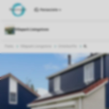
Reiseziele
Parks
Villapark Livingstone
Unterkünfte
4L