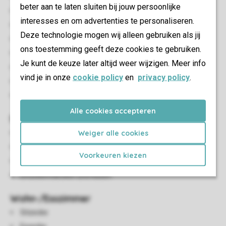
beter aan te laten sluiten bij jouw persoonlijke
Klimaanlage
interesses en om advertenties te personaliseren.
Gratis WLAN
Deze technologie mogen wij alleen gebruiken als jij
Boot an der Ferienunterkunft
ons toestemming geeft deze cookies te gebruiken.
Geeignet für 6 Personen
Je kunt de keuze later altijd weer wijzigen. Meer info
Rauchen nicht gestattet
vind je in onze
cookie policy
en
privacy policy
.
Haustiere gestattet
Haustiere nicht gestattet
Alle cookies accepteren
Schlafzimmer
Weiger alle cookies
Anzahl Schlafzimmer: 3
Anzahl der Doppelbetten: 2
Voorkeuren kiezen
Einzelbetten: 2
Einzelbettdecken und Kissen
Wohn-/Esszimmer
Sitzecke