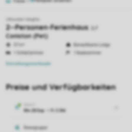
Fotos
11
Ullswater Heights
2--Personen-Ferienhaus
2LP
Coniston (Pet)
37 m²
Benachbarte Lodge
1 Schlafzimmer
1 Badezimmer
Einrichtungsmerkmale
Preise und Verfügbarkeiten