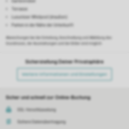
Gartenmöbel
Terrasse
Luxuriöser Whirlpool (draußen)
Parken in der Nähe der Unterkunft
Abweichungen bei der Einteilung, Beschreibung und Abbildung des
Grundrisses, der Ausstattungen und der Bilder sind möglich.
Sicherstellung Deiner Privatsphäre
Weitere Informationen und Einstellungen
Sicher und schnell zur Online-Buchung
SSL-Verschlüsselung
Sichere Datenübertragung