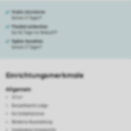
Einrichtungsmerkmale
Allgemein
37 m²
Benachbarte Lodge
Ein Schlafzimmer
Moderne Ausstattung
Verkleidete Unterkünfte