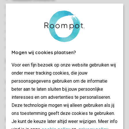
Ländliche Umgebung
Auf einer Etage gelegen
Zentralheizung
Kostenloses WLAN
Rauchen nicht gestattet
Zwei Haustiere gestattet
Mogen wij cookies plaatsen?
Schlafzimmer
Voor een fijn bezoek op onze website gebruiken wij
Schlafzimmer en suite mit Kingsize-Bett und Smart-TV
onder meer tracking cookies, die jouw
persoonsgegevens gebruiken om de informatie
Wohn-/Esszimmer
beter aan te laten sluiten bij jouw persoonlijke
Sitzecke
interesses en om advertenties te personaliseren.
Essecke
Deze technologie mogen wij alleen gebruiken als jij
Smart-TV
ons toestemming geeft deze cookies te gebruiken.
Sanitär
Je kunt de keuze later altijd weer wijzigen. Meer info
Badezimmer (vom Schlafzimmer begehbar) mit