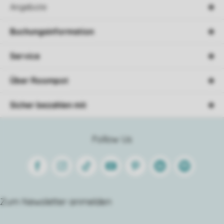
Angebote
Buchungsinformation
Service
Über Roompot
Sicher bezahlen mit
Follow Us
Facebook
Instagram
Tiktok
Youtube
Pinterest
Linkedin
Spotify
Zum Newsletter anmelden