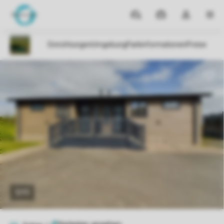
Reiseziele
Meine
Dropdown-
MEN
Buchungen
Menü
meines
Kontos
öffnen
1/11