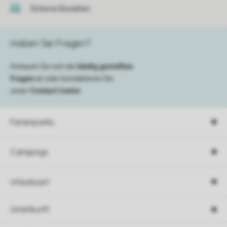
Sicheres Bezahlen
Haben Sie Fragen?
Schauen Sie sich die
häufig gestellten
Fragen
an oder kontaktieren Sie
unser
Contact Center
.
Ferienparks
Campings
Urlaubsart
Unterkunft