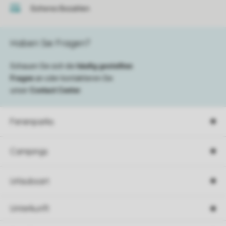
Sicheres Bezahlen
Haben Sie Fragen?
Schauen Sie sich die
häufig gestellten
Fragen
an oder kontaktieren Sie
unser
Contact Center
.
Ferienparks
Campings
Urlaubsart
Unterkunft