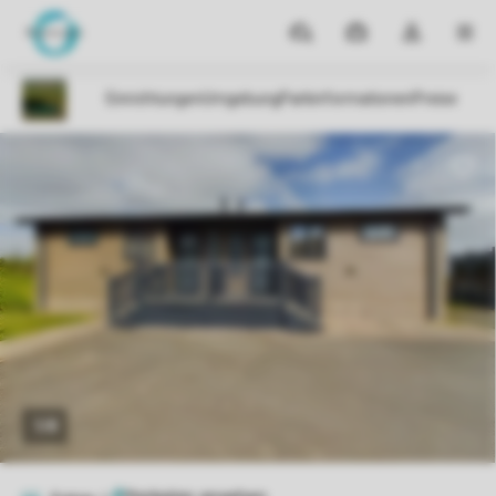
Reiseziele
Meine
Dropdown-
MEN
Buchungen
Menü
meines
Kontos
öffnen
1/8