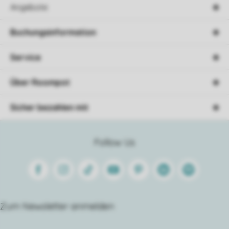
Angebote
Buchungsinformation
Service
Über Roompot
Sicher bezahlen mit
Follow Us
Facebook
Instagram
Tiktok
Youtube
Pinterest
Linkedin
Spotify
Zum Newsletter anmelden