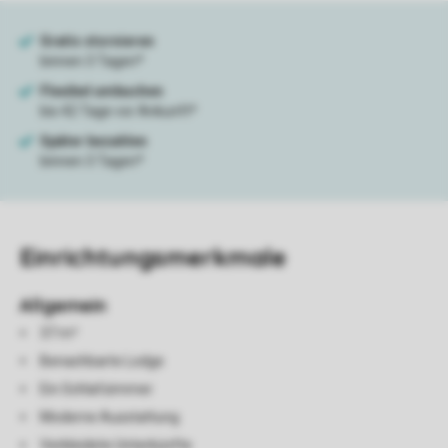
Einrichtungsmerkmale
Allgemein
37 m²
Benachbarte Lodge
Ein Schlafzimmer
Moderne Ausstattung
Verkleidete Unterkünfte