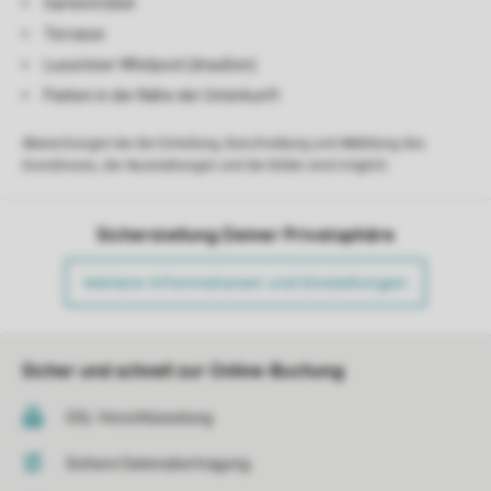
Gartenmöbel
Terrasse
Luxuriöser Whirlpool (draußen)
Parken in der Nähe der Unterkunft
Abweichungen bei der Einteilung, Beschreibung und Abbildung des
Grundrisses, der Ausstattungen und der Bilder sind möglich.
Sicherstellung Deiner Privatsphäre
Weitere Informationen und Einstellungen
Sicher und schnell zur Online-Buchung
SSL-Verschlüsselung
Sichere Datenübertragung