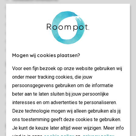
Ländliche Umgebung
Auf einer Etage gelegen
Zentralheizung
Kostenloses WLAN
Rauchen nicht gestattet
Haustiere nicht gestattet
Mogen wij cookies plaatsen?
Schlafzimmer
Voor een fijn bezoek op onze website gebruiken wij
Schlafzimmer en suite mit Kingsize-Bett und Smart-TV
onder meer tracking cookies, die jouw
persoonsgegevens gebruiken om de informatie
Wohn-/Esszimmer
beter aan te laten sluiten bij jouw persoonlijke
Sitzecke
interesses en om advertenties te personaliseren.
Essecke
Deze technologie mogen wij alleen gebruiken als jij
Smart-TV
ons toestemming geeft deze cookies te gebruiken.
Sanitär
Je kunt de keuze later altijd weer wijzigen. Meer info
Badezimmer (vom Schlafzimmer begehbar) mit