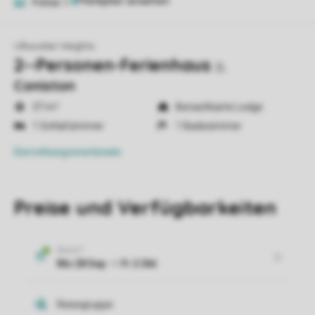
Fotos
8
Ullswater Heights
2--Personen-Ferienhaus
2L
Coniston
37 m²
Benachbarte Lodge
1 Schlafzimmer
1 Badezimmer
Einrichtungsmerkmale
Preise und Verfügbarkeiten