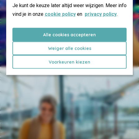
Je kunt de keuze later altijd weer wijzigen. Meer info
vind je in onze
cookie policy
en
privacy policy
.
Alle cookies accepteren
Maritime Urlaubs- und
Weiger alle cookies
Erlebniswelt
Voorkeuren kiezen