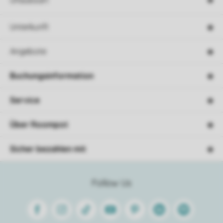
Urlaubsart
Unterkunft
Angebote
Buchungsinformation
Service
Über Roompot
Sicher bezahlen mit
Follow Us
Facebook
Instagram
Tiktok
Youtube
Pinterest
Linkedin
Spotify