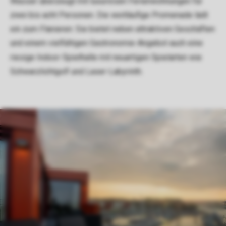
Wasser überzeugt mit luxuriösen Ferienwohnungen für
zwei bis acht Personen. Die weitläufige Promenade lädt
ein zum Flanieren: Sie bietet neben attraktiven Geschäften
und einem vielfältigen Gastronomie-Angebot auch eine
riesige Indoor-Spielhalle mit neuartigen Spielarten wie
Schwarzlichtgolf und Laser-Labyrinth.