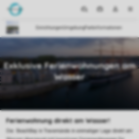
Reiseziele
Meine
Dropdown-
MEN
Buchungen
Menü
meines
Kontos
öffnen
Parks
Beach-Resort Travemünde
Hafenpromenade
Ferienwohnung direkt am Wasser!
Die BeachBay in Travemünde in einmaliger Lage direkt am