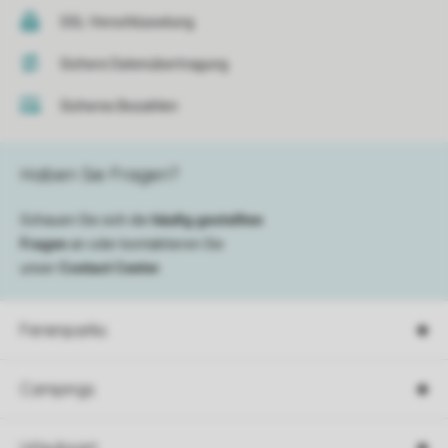
SSL-Verschlüsselung
Sichere Datenübertragung
Sicheres Bezahlen
Haben Sie Fragen?
Schauen Sie sich die
häufig gestellten
Fragen
an oder kontaktieren Sie
unser
Contact Center
.
Ferienparks
Campings