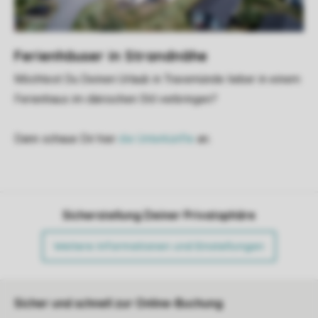
Ferienhäuser in Strandnähe
Möchtest Du Deinen Urlaub in Travemünde lieber in einem
Ferienhaus im dänischen Stil verbringen?
Dann schaue Dir hier
die Unterkünfte
an.
Sicherstellung Deiner Privatsphäre
Weitere Informationen und Einstellungen
Sicher und schnell zur Online-Buchung