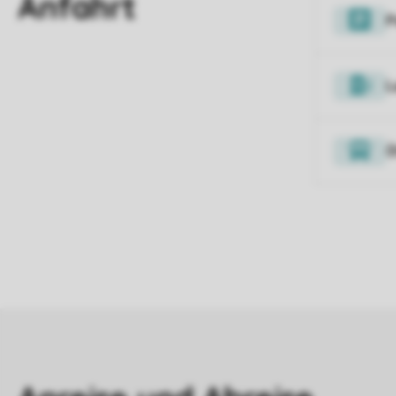
P
L
Ö