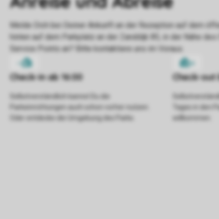
Selbstverständlich kannst Du die
Selbstverständl
Parkeinrichtungen auch schon vorher nutzen.
Tages in den P
Oder entdecke die Umgebung des Parks.
willkommen.