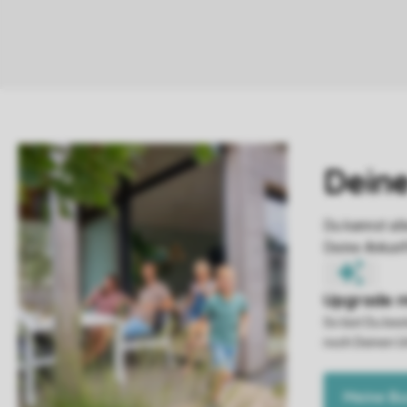
So bist Du be
noch Deinen U
Meine B