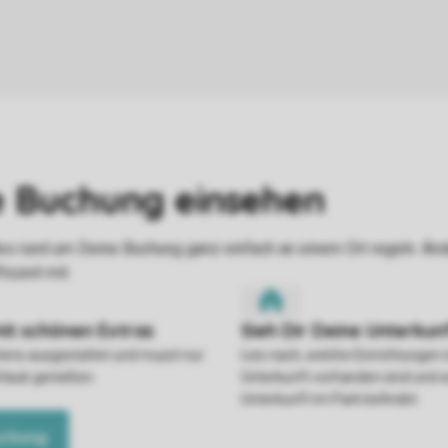
stens ausgestattet und musst nur
Lies nach, welche Einrichtungen 
rlaub genießen.
Unterkunft vorhanden sind und w
Unterkunft im Park befindet.
uchung