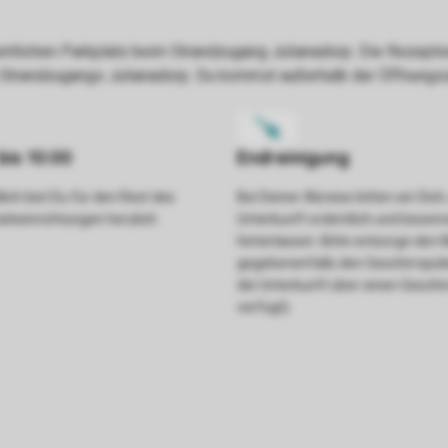
ich bist Du für den Rest des
Bei Deiner Abreise bitten wir Dich,
arkeinrichtungen herzlich
Unterkunft ordentlich und besenr
hinterlassen. Bitte entsorge den
gegebenenfalls den Geschirrspüle
die Unterkunft über einen Geschir
verfügt).