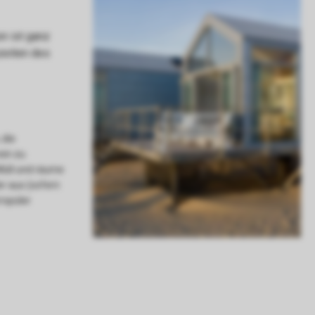
 die
ein zu
 Müll und räume
r aus (sofern
rspüler