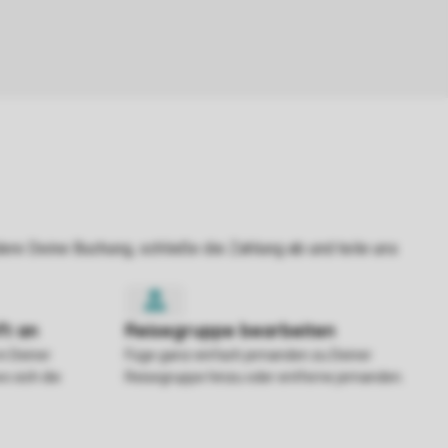
in Deiner
Füge ganz einfach jemanden zu Deiner
o sich die
Reisegruppe hinzu oder entferne jemanden.