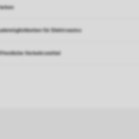
arken
ademöglichkeiten für Elektroautos
ffentliche Verkehrsmittel