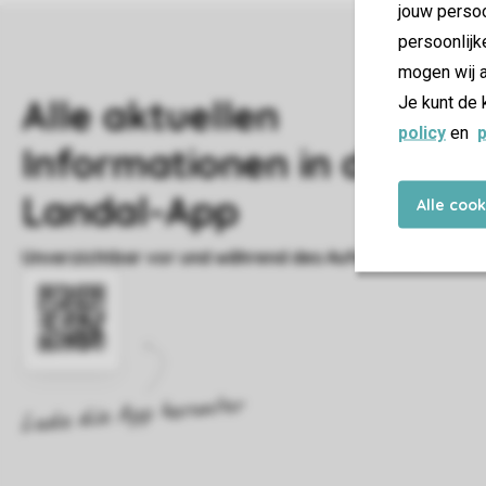
jouw persoo
persoonlijk
mogen wij a
Je kunt de 
policy
en
p
Alle coo