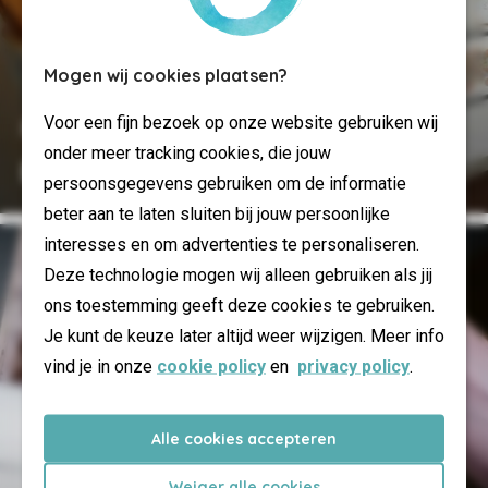
Mogen wij cookies plaatsen?
Voor een fijn bezoek op onze website gebruiken wij
25 km vom Park entfernt
onder meer tracking cookies, die jouw
Frietmuseum
persoonsgegevens gebruiken om de informatie
beter aan te laten sluiten bij jouw persoonlijke
interesses en om advertenties te personaliseren.
Deze technologie mogen wij alleen gebruiken als jij
ons toestemming geeft deze cookies te gebruiken.
Je kunt de keuze later altijd weer wijzigen. Meer info
vind je in onze
cookie policy
en
privacy policy
.
Alle cookies accepteren
Weiger alle cookies