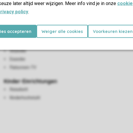
keuze later altijd weer wijzigen. Meer info vind je in onze
cookie
rivacy policy
.
kies accepteren
Weiger alle cookies
Voorkeuren kiezen
Wohn-/Esszimmer
Sitzecke
Essecke
Flatscreen-TV
Kinder-Einrichtungen
Reisebett
Kinderhochstuhl