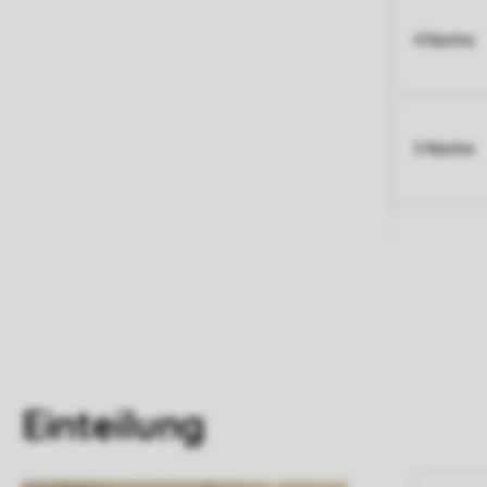
4 Nächte
5 Nächte
Einteilung