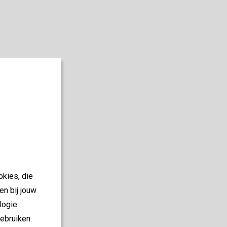
okies, die
en bij jouw
logie
ebruiken.