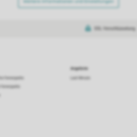
Weitere Informationen und Einstellungen
SSL-Verschlüsselung
Angebote
he Ferienparks
Last Minute
 Ferienparks
s