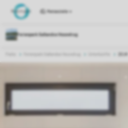
Reiseziele
Parks
Ferienpark Sallandse Heuvelrug
Unterkünfte
2ELW