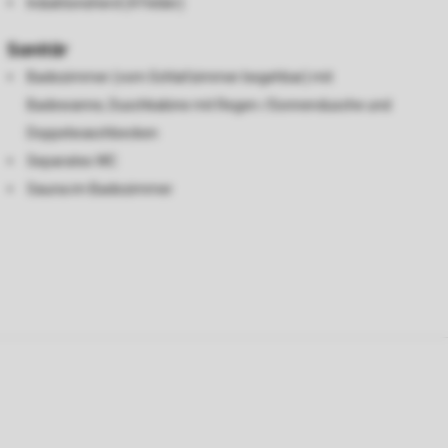
Induktionsherd (4 Felder)
Sanitär
Badezimmer (vom Schlafzimmer begehbar) mit
Badewanne, Duschkabine mit Regen-/Sonnendusche und
Doppelwaschbecken
Separates WC
Sauna im Badezimmer