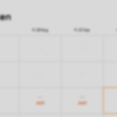
ten
Fr 28 Aug
Fr 25 Sep
-
-
-
-
719
689
469
449