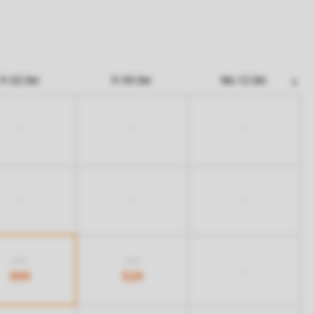
Fr 02 Okt
Fr 09 Okt
Mo 12 Okt
-
-
-
-
-
-
689
969
-
399
529