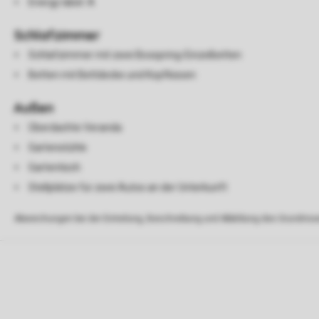
Energy label: A
Schlafzimmer
Schlafzimmer mit zwei Boxspring-Einzelbetten
Betten mit Bettdecke und Kopfkissen
Außen
Überdachte Veranda
Gartenstühle
Gartentisch
Stellplätze für zwei Autos an der Unterkunft
Abweichungen bei der Einteilung, Beschreibung und Abbildung des Grundrisse