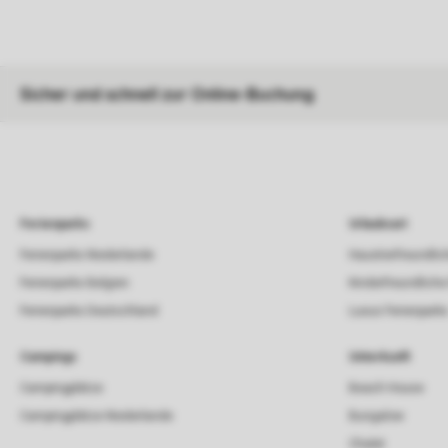
Sicher und schnell zur Online-Buchung
Ferienparks
Urlaubsart
Ferienparks Niederlande
Haustierfreundlic
Ferienparks Belgien
Kinderfreundliche
Ferienparks Deutschland
Luxus Ferienpark
Campings
Unterkunft
Campingplätze
Beach House
Campingplätze Niederlande
Bungalow
Chalet