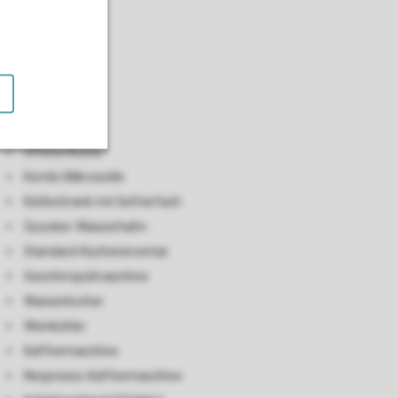
Küche
Offene Küche
Kombi-Mikrowelle
Kühlschrank mit Gefrierfach
Quooker-Wasserhahn
Standard-Kücheninventar
Geschirrspülmaschine
Wasserkocher
Weinkühler
Kaffeemaschine
Nespresso-Kaffeemaschine