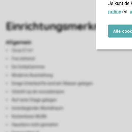
Je kunt de 
policy
en
p
Einrichtungsmerkmale
Alle coo
Allgemein
Circa 57 m²
Frei stehend
Ein Schlafzimmer
Moderne Ausstattung
Einige Unterkünfte sind am Wasser gelegen
Uitzicht op de recreatievijver
Auf einer Etage gelegen
Innenliegender Abstellraum
Kostenloses WLAN
Haustiere nicht gestattet