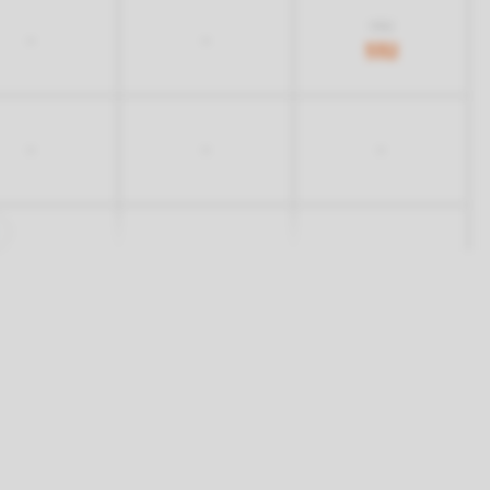
932
-
-
532
-
-
-