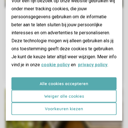
Voor een fijn bezoek op onze website gebruiken wij
onder meer tracking cookies, die jouw
persoonsgegevens gebruiken om de informatie
beter aan te laten sluiten bij jouw persoonlijke
interesses en om advertenties te personaliseren.
Deze technologie mogen wij alleen gebruiken als jij
ons toestemming geeft deze cookies te gebruiken.
Je kunt de keuze later altijd weer wijzigen. Meer info
vind je in onze
cookie policy
en
privacy policy
.
Alle cookies accepteren
Weiger alle cookies
Voorkeuren kiezen