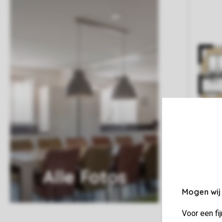
Alle Fotos
Mogen wij
Voor een fi