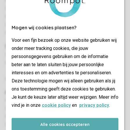
Zentralheizung
Innenliegender Abstellraum
Rauchen nicht gestattet
In einigen Unterkünften sind Haustiere gestattet
Mogen wij cookies plaatsen?
Energy label: C - F
Voor een fijn bezoek op onze website gebruiken wij
Schlafzimmer
onder meer tracking cookies, die jouw
Schlafzimmer mit zwei Boxspring-Einzelbetten
persoonsgegevens gebruiken om de informatie
Schlafzimmer mit zwei Boxspring-Einzelbetten,
beter aan te laten sluiten bij jouw persoonlijke
Softtopper und TV
interesses en om advertenties te personaliseren.
Betten mit Bettdecke und Kopfkissen
Deze technologie mogen wij alleen gebruiken als jij
ons toestemming geeft deze cookies te gebruiken.
Außen
Je kunt de keuze later altijd weer wijzigen. Meer info
Terrasse
vind je in onze
cookie policy
en
privacy policy
.
Gartenmöbel
Sonnenschirm
Alle cookies accepteren
Stellplatz für ein Auto an der Unterkunft