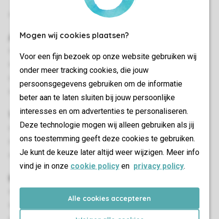
Etage
Bei Anreise bezogene Betten
Mogen wij cookies plaatsen?
Außen
Gartenmöbel
Voor een fijn bezoek op onze website gebruiken wij
Sonnenschirm
onder meer tracking cookies, die jouw
Teilweise autofreier Park
persoonsgegevens gebruiken om de informatie
Parken in der Nähe der Unterkunft
beter aan te laten sluiten bij jouw persoonlijke
interesses en om advertenties te personaliseren.
Wohn-/Esszimmer
Deze technologie mogen wij alleen gebruiken als jij
Sitzecke
ons toestemming geeft deze cookies te gebruiken.
Essecke
Je kunt de keuze later altijd weer wijzigen. Meer info
Flatscreen-TV
vind je in onze
cookie policy
en
privacy policy
.
Kinder-Einrichtungen
Reisebett
Alle cookies accepteren
Kinderhochstuhl