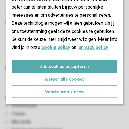
Terrasse mit Sichtschutz
beter aan te laten sluiten bij jouw persoonlijke
Stellplätze für drei Autos an der Unterkunft
interesses en om advertenties te personaliseren.
Wohn-/Esszimmer
Deze technologie mogen wij alleen gebruiken als jij
ons toestemming geeft deze cookies te gebruiken.
Sitzecke
Je kunt de keuze later altijd weer wijzigen. Meer info
Essecke
vind je in onze
cookie policy
en
privacy policy
.
Flatscreen-TV
HDMI Anschluss
Alle cookies accepteren
Kinder-Einrichtungen
Ein Reisebett (auf Anfrage, gegen Gebühr)
Weiger alle cookies
Kinderhochstuhl (gegen Gebühr)
Voorkeuren kiezen
Küche
Offene Küche
Toaster
Mikrowelle