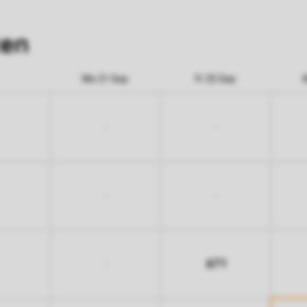
ten
Mo 21 Sep
Fr 25 Sep
-
-
-
-
671
-