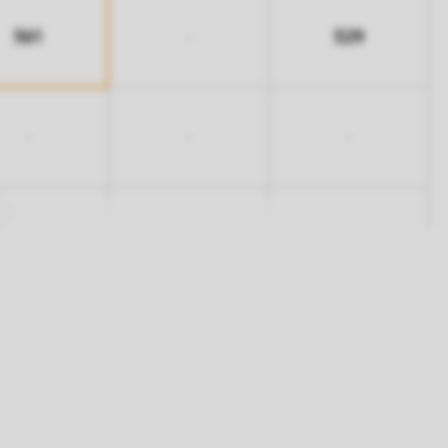
561
529
-
-
-
-