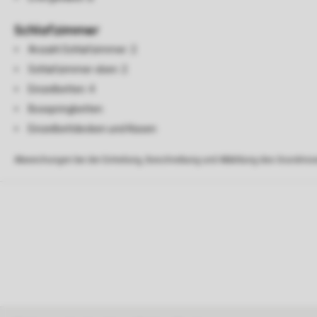
Schlafzimmer
Anzahl Schlafzimmer: 2
Schlafzimmer oben: 2
Einzelbetten: 4
Boxspringbetten
Einzelbettdecken und Kissen
Abweichungen bei der Einteilung, Beschreibung und Abbildung des Grundrisse