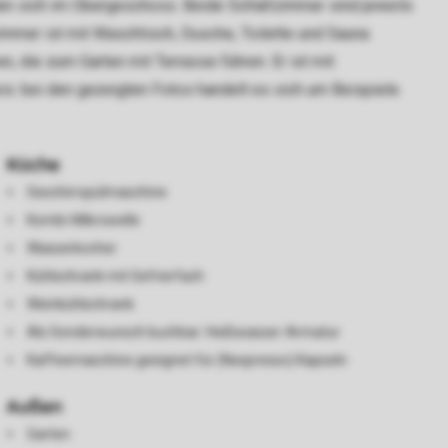
nden sich im Obergeschoss. Beide Schlafzimmer sind jeweils
mmer ist mit Waschtisch, Dusche, Toilette und Sauna
n, die zum Garten mit Terrasse führen. Er ist mit
: bei den gezeigten Fotos handelt es sich um Beispiele.
Küche
Geschirrspülmaschine
Kombi-Mikrowelle
Wasserkocher
Kühlschrank mit Gefrierfach
Weinkühlschrank
Als Sonderwunsch buchbar: Heißwasser-Armatur
Kaffeemaschine geeignet für (Nespresso) Kapseln
Außen
Garten