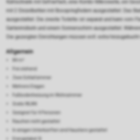
Kühlschrank mit Gefrierfach, eine Kombi-Mikrowelle, ein Ges
mit 2 Einzelbetten mit Boxspringfedern ausgestattet. Das B
ausgestattet. Die zweite Toilette ist separat und kann vom Flu
Gartenmöbeln und einem Sonnenschirm ausgestattet. Während 
Die gezeigten Einrichtungen müssen evtl. extra hinzugebucht
Allgemein
84 m²
Frei stehend
Zwei Schlafzimmer
Mehrere Etagen
Fußbodenheizung im Wohnzimmer
Gratis WLAN
Geeignet für 4 Personen
Rauchen nicht gestattet
In einigen Unterkünften sind Haustiere gestattet
Energielabel: B