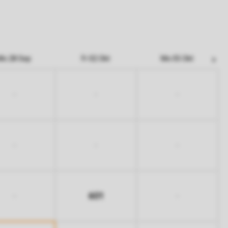
Mo 28 Sep
Fr 02 Okt
Mo 05 Okt
-
-
-
-
-
-
601
-
-