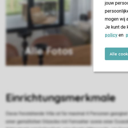
jouw persoo
persoonlijk
mogen wij a
Je kunt de 
policy
en
p
Alle Fotos
Alle coo
Einrichtungsmerkmale
Diese freistehende Villa ist für maximal 4 Personen geeign
einer gemütlichen Sitzecke mit Fernseher sowie einer Essec