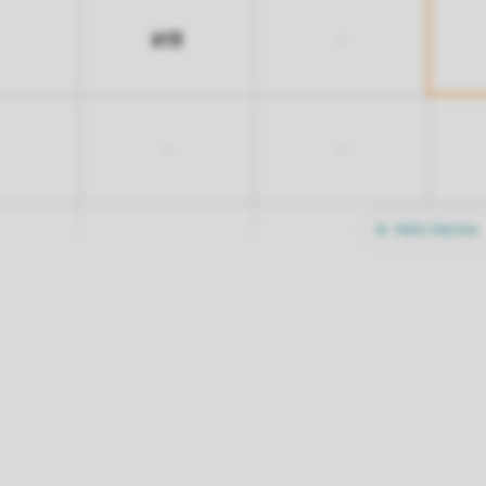
613
-
-
-
Mehr Nächte