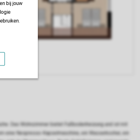
en bij jouw
logie
ebruiken.
Küche. Das Wohnzimmer bietet Fußbodenheizung und ist mit
erem eine Nespresso-Kapselmaschine, ein Wasserkocher, ein