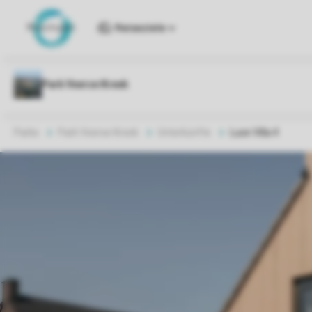
Reiseziele
Parks
Park Veerse Kreek
Unterkünfte
Luxe Villa 4