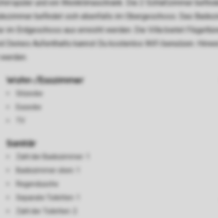
chirrspüler und ein Weinklimaschrank. Die 2 Schlafzimmer befi
adezimmer befindet sich ebenfalls im Obergeschoss. Das Badezi
r im Erdgeschoss aus erreicht werden. Die Villa bietet Flügeltüre
Deines Aufenthalts kannst Du kostenlos WiFi benutzen. Hinweis
 werden.
Wohn-/Esszimmer
Sitzecke
Essecke
TV
Sanitär
Zahl der Badezimmer: 1
Badezimmer oben: 1
Regendusche
Separate Toiletten: 1
Zahl der Toiletten: 2