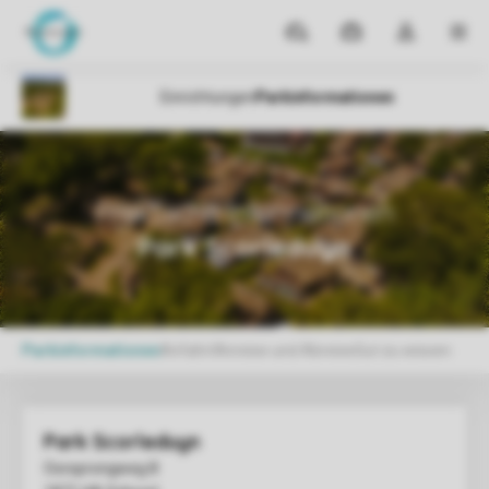
Reiseziele
Meine
Dropdown-
MEN
Buchungen
Menü
meines
Kontos
öffnen