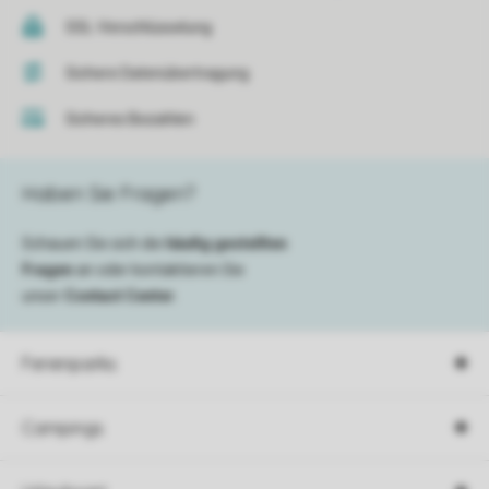
SSL-Verschlüsselung
Sichere Datenübertragung
Sicheres Bezahlen
Haben Sie Fragen?
Schauen Sie sich die
häufig gestellten
Fragen
an oder kontaktieren Sie
unser
Contact Center
.
Ferienparks
Campings