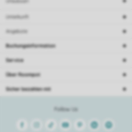
Urlaubsart
Unterkunft
Angebote
Buchungsinformation
Service
Über Roompot
Sicher bezahlen mit
Follow Us
Facebook
Instagram
Tiktok
Youtube
Pinterest
Linkedin
Spotify