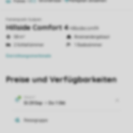
Grundrisse
1
Fotos
10
Ferienpark Gulpen
Hillside Comfort 4
Hillsidecomf4
58 m²
Aneinandergebaut
2 Schlafzimmer
1 Badezimmer
Einrichtungsmerkmale
Preise und Verfügbarkeiten