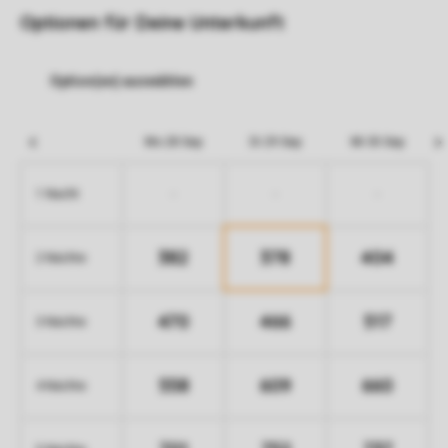
Optionen für Deine Unterkunft
Mo 28 Sep
Di 29 Sep
Mi 30 Sep
-
-
-
1 Nacht
382
378
404
2 Nächte
470
466
517
3 Nächte
558
609
660
4 Nächte