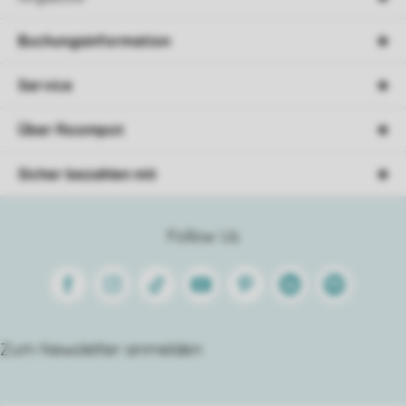
Buchungsinformation
Service
Über Roompot
Sicher bezahlen mit
Follow Us
Facebook
Instagram
Tiktok
Youtube
Pinterest
Linkedin
Spotify
Zum Newsletter anmelden