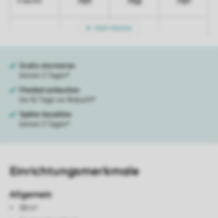
701
752
737
5 Nächte
Mehr Nächte
Einrichtungsmerkmale
Allgemein
58 m²