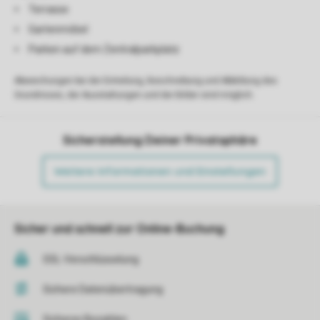
Terrasse
Gartenmöbel
Parken auf dem Zentralparkplatz
Abweichungen bei der Einteilung, Beschreibung und Abbildung des
Grundrisses, der Ausstattungen und der Bilder sind möglich.
Sicherstellung Deiner Privatsphäre
Weitere Informationen und Einstellungen
Sicher und schnell zur Online-Buchung
SSL-Verschlüsselung
Sichere Datenübertragung
Sicheres Bezahlen