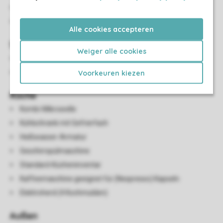
Fußbodenheizung
Smart-TV
Alle cookies accepteren
Sanitär
Weiger alle cookies
Badezimmer mit ebenerdiger Dusche und Waschbecken
Separates WC
Voorkeuren kiezen
Küche
Kombi-Mikrowelle
Kühlschrank mit Gefrierfach
Heißwasser-Armatur
Geschirrspülmaschine
Standard-Kücheninventar
Kaffeemaschine geeignet für (Nespresso) Kapseln
Elektroherd (4 Kochmulden)
Außen