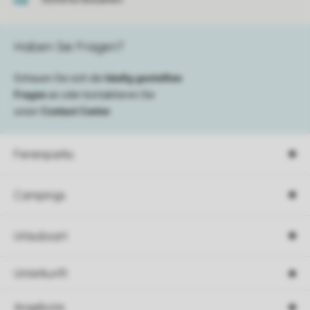
Haben Sie Fragen?
Schauen Sie sich die
häufig gestellten
Fragen
an oder kontaktieren Sie
unser
Contact Center
.
Ferienparks
Campings
Urlaubsart
Unterkunft
Angebote