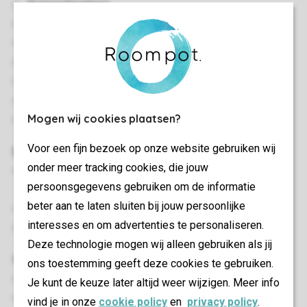
Aneinandergebaut
Zwei Schlafzimmer
Ruhige Lage
Auf einer Etage gelegen
Geeignet für 4 Personen
Rauchen nicht gestattet
Mogen wij cookies plaatsen?
In einigen Unterkünften sind Hunde gestattet
Voor een fijn bezoek op onze website gebruiken wij
Schlafzimmer
onder meer tracking cookies, die jouw
Zwei Schlafzimmer mit jeweils zwei Boxspring-
persoonsgegevens gebruiken om de informatie
Einzelbetten
beter aan te laten sluiten bij jouw persoonlijke
Betten mit Bettdecke und Kopfkissen
interesses en om advertenties te personaliseren.
Betten in Überlänge (210 cm)
Deze technologie mogen wij alleen gebruiken als jij
Wohn-/Esszimmer
ons toestemming geeft deze cookies te gebruiken.
Sitzecke
Je kunt de keuze later altijd weer wijzigen. Meer info
Essecke
vind je in onze
cookie policy
en
privacy policy
.