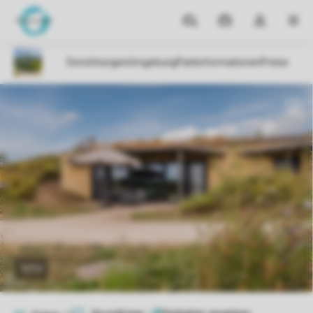
Reiseziele
Meine
Dropdown-
MEN
Buchungen
Menü
meines
Kontos
öffnen
1/11