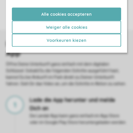
Alle cookies accepteren
Weiger alle cookies
Voorkeuren kiezen