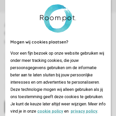
Mogen wij cookies plaatsen?
Voor een fijn bezoek op onze website gebruiken wij
onder meer tracking cookies, die jouw
persoonsgegevens gebruiken om de informatie
beter aan te laten sluiten bij jouw persoonlijke
interesses en om advertenties te personaliseren.
Deze technologie mogen wij alleen gebruiken als jij
ons toestemming geeft deze cookies te gebruiken.
Je kunt de keuze later altijd weer wijzigen. Meer info
vind je in onze
cookie policy
en
privacy policy
.